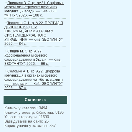
Пришляк В. О. гр. зА21. Соціальні
мережі як інструмент публічних
комунікацій влади. — Київ: ЗВО
"МНТУ", 2026. — 108 с.
Трашутін Є. І. гр. А 22. ПРОТИДІЯ
ДЕЗІНФОРМАЦІЇ ТА
ІНФОРМАЦІЙНИМ АТАКАМ У
СИСТЕМІ ДЕРЖАВНОГО
УПРАВЛІННЯ. — Київ: ЗВО "МНТУ",
2026. — 84 с.
Спіцин М. С. гр. А 22.
Удосконалення місцевого
самоврядування в Україні. — Київ:
ЗВО "МНТУ", 2026. — 66 с.
Соломко А. В. гр. А22. Цифрова
комунікація в органах місцевого
самоврядування:чат-боти, відкриті
дані, портали. — Київ: ЗВО "МНТУ",
2026. — 87 с.
Статистика
Книжок у каталозі: 3494
Книжок у електр. бібліотеці: 8196
Усього літератури: 11690
Відвідувачів на сайті: 26
Користувачів у каталозі: 357