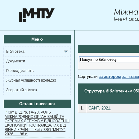
Меню
Бібліотека
Документи
Розклад занять
Сортувати
за автором
за назв
Журнал успішності (коледж)
Зворотній зв'язок
->
Структура бібліотеки
05
Останні внесення
1.
САЙТ. 2021.
Кот Д. Д. гр. зА-23. РОЛЬ
МІЖНАРОДНИХ ОРГАНІЗАЦІЙ ТА
ОКРЕМИХ ДЕРЖАВ У ВІДНОВЛЕННІ
ЕКОНОМІКИ ПОСТРАЖДАЛИХ ВІД
ВІЙНИ КРАЇН. — Київ: ЗВО "МНТУ",
2026. — 98 с.