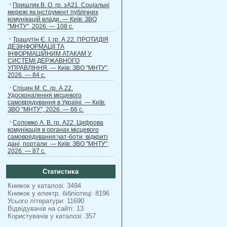
Пришляк В. О. гр. зА21. Соціальні
мережі як інструмент публічних
комунікацій влади. — Київ: ЗВО
"МНТУ", 2026. — 108 с.
Трашутін Є. І. гр. А 22. ПРОТИДІЯ
ДЕЗІНФОРМАЦІЇ ТА
ІНФОРМАЦІЙНИМ АТАКАМ У
СИСТЕМІ ДЕРЖАВНОГО
УПРАВЛІННЯ. — Київ: ЗВО "МНТУ",
2026. — 84 с.
Спіцин М. С. гр. А 22.
Удосконалення місцевого
самоврядування в Україні. — Київ:
ЗВО "МНТУ", 2026. — 66 с.
Соломко А. В. гр. А22. Цифрова
комунікація в органах місцевого
самоврядування:чат-боти, відкриті
дані, портали. — Київ: ЗВО "МНТУ",
2026. — 87 с.
Статистика
Книжок у каталозі: 3494
Книжок у електр. бібліотеці: 8196
Усього літератури: 11690
Відвідувачів на сайті: 13
Користувачів у каталозі: 357