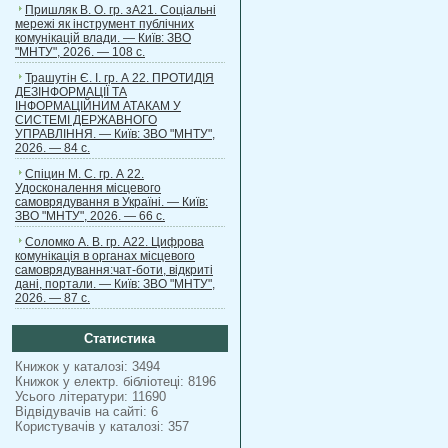
Пришляк В. О. гр. зА21. Соціальні
мережі як інструмент публічних
комунікацій влади. — Київ: ЗВО
"МНТУ", 2026. — 108 с.
Трашутін Є. І. гр. А 22. ПРОТИДІЯ
ДЕЗІНФОРМАЦІЇ ТА
ІНФОРМАЦІЙНИМ АТАКАМ У
СИСТЕМІ ДЕРЖАВНОГО
УПРАВЛІННЯ. — Київ: ЗВО "МНТУ",
2026. — 84 с.
Спіцин М. С. гр. А 22.
Удосконалення місцевого
самоврядування в Україні. — Київ:
ЗВО "МНТУ", 2026. — 66 с.
Соломко А. В. гр. А22. Цифрова
комунікація в органах місцевого
самоврядування:чат-боти, відкриті
дані, портали. — Київ: ЗВО "МНТУ",
2026. — 87 с.
Статистика
Книжок у каталозі: 3494
Книжок у електр. бібліотеці: 8196
Усього літератури: 11690
Відвідувачів на сайті: 6
Користувачів у каталозі: 357