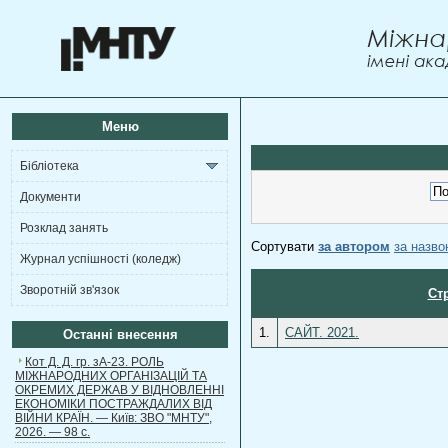
Меню
Бібліотека
Документи
Розклад занять
Сортувати
за автором
за назв
Журнал успішності (коледж)
Зворотній зв'язок
Ст
1.
САЙТ. 2021.
Останні внесення
Кот Д. Д. гр. зА-23. РОЛЬ
МІЖНАРОДНИХ ОРГАНІЗАЦІЙ ТА
ОКРЕМИХ ДЕРЖАВ У ВІДНОВЛЕННІ
ЕКОНОМІКИ ПОСТРАЖДАЛИХ ВІД
ВІЙНИ КРАЇН. — Київ: ЗВО "МНТУ",
2026. — 98 с.