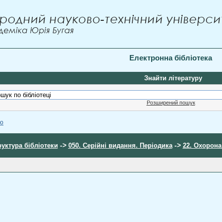
Електронна бібліотека
Знайти літературу
Розширений пошук
ою
->
->
руктура бібліотеки
050. Серійні видання. Періодика
22. Охорона