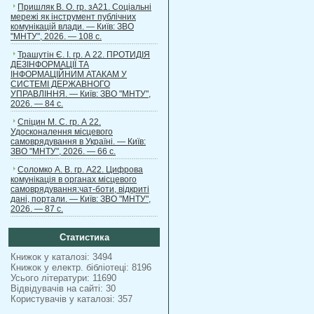
Пришляк В. О. гр. зА21. Соціальні
мережі як інструмент публічних
комунікацій влади. — Київ: ЗВО
"МНТУ", 2026. — 108 с.
Трашутін Є. І. гр. А 22. ПРОТИДІЯ
ДЕЗІНФОРМАЦІЇ ТА
ІНФОРМАЦІЙНИМ АТАКАМ У
СИСТЕМІ ДЕРЖАВНОГО
УПРАВЛІННЯ. — Київ: ЗВО "МНТУ",
2026. — 84 с.
Спіцин М. С. гр. А 22.
Удосконалення місцевого
самоврядування в Україні. — Київ:
ЗВО "МНТУ", 2026. — 66 с.
Соломко А. В. гр. А22. Цифрова
комунікація в органах місцевого
самоврядування:чат-боти, відкриті
дані, портали. — Київ: ЗВО "МНТУ",
2026. — 87 с.
Статистика
Книжок у каталозі: 3494
Книжок у електр. бібліотеці: 8196
Усього літератури: 11690
Відвідувачів на сайті: 30
Користувачів у каталозі: 357