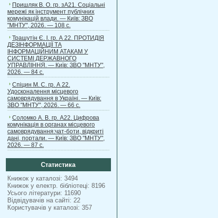
Пришляк В. О. гр. зА21. Соціальні
мережі як інструмент публічних
комунікацій влади. — Київ: ЗВО
"МНТУ", 2026. — 108 с.
Трашутін Є. І. гр. А 22. ПРОТИДІЯ
ДЕЗІНФОРМАЦІЇ ТА
ІНФОРМАЦІЙНИМ АТАКАМ У
СИСТЕМІ ДЕРЖАВНОГО
УПРАВЛІННЯ. — Київ: ЗВО "МНТУ",
2026. — 84 с.
Спіцин М. С. гр. А 22.
Удосконалення місцевого
самоврядування в Україні. — Київ:
ЗВО "МНТУ", 2026. — 66 с.
Соломко А. В. гр. А22. Цифрова
комунікація в органах місцевого
самоврядування:чат-боти, відкриті
дані, портали. — Київ: ЗВО "МНТУ",
2026. — 87 с.
Статистика
Книжок у каталозі: 3494
Книжок у електр. бібліотеці: 8196
Усього літератури: 11690
Відвідувачів на сайті: 22
Користувачів у каталозі: 357