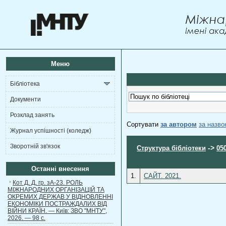
Меню
Бібліотека
Документи
Розклад занять
Сортувати
за автором
за назв
Журнал успішності (коледж)
Зворотній зв'язок
->
Структура бібліотеки
05
Останні внесення
1.
САЙТ. 2021.
Кот Д. Д. гр. зА-23. РОЛЬ
МІЖНАРОДНИХ ОРГАНІЗАЦІЙ ТА
ОКРЕМИХ ДЕРЖАВ У ВІДНОВЛЕННІ
ЕКОНОМІКИ ПОСТРАЖДАЛИХ ВІД
ВІЙНИ КРАЇН. — Київ: ЗВО "МНТУ",
2026. — 98 с.