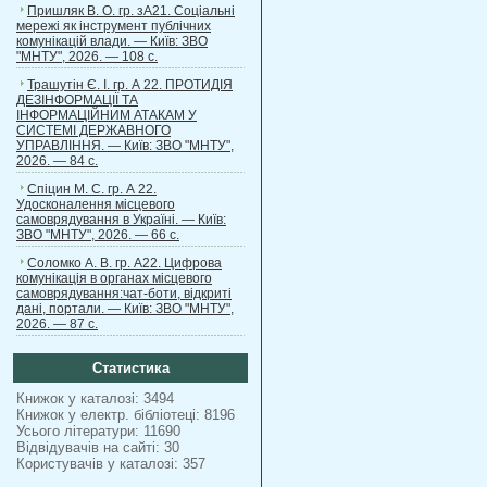
Пришляк В. О. гр. зА21. Соціальні
мережі як інструмент публічних
комунікацій влади. — Київ: ЗВО
"МНТУ", 2026. — 108 с.
Трашутін Є. І. гр. А 22. ПРОТИДІЯ
ДЕЗІНФОРМАЦІЇ ТА
ІНФОРМАЦІЙНИМ АТАКАМ У
СИСТЕМІ ДЕРЖАВНОГО
УПРАВЛІННЯ. — Київ: ЗВО "МНТУ",
2026. — 84 с.
Спіцин М. С. гр. А 22.
Удосконалення місцевого
самоврядування в Україні. — Київ:
ЗВО "МНТУ", 2026. — 66 с.
Соломко А. В. гр. А22. Цифрова
комунікація в органах місцевого
самоврядування:чат-боти, відкриті
дані, портали. — Київ: ЗВО "МНТУ",
2026. — 87 с.
Статистика
Книжок у каталозі: 3494
Книжок у електр. бібліотеці: 8196
Усього літератури: 11690
Відвідувачів на сайті: 30
Користувачів у каталозі: 357