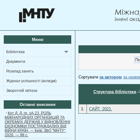
Меню
Бібліотека
Документи
Розклад занять
Сортувати
за автором
за назв
Журнал успішності (коледж)
Зворотній зв'язок
-
Структура бібліотеки
Останні внесення
1.
САЙТ. 2021.
Кот Д. Д. гр. зА-23. РОЛЬ
МІЖНАРОДНИХ ОРГАНІЗАЦІЙ ТА
ОКРЕМИХ ДЕРЖАВ У ВІДНОВЛЕННІ
ЕКОНОМІКИ ПОСТРАЖДАЛИХ ВІД
ВІЙНИ КРАЇН. — Київ: ЗВО "МНТУ",
2026. — 98 с.