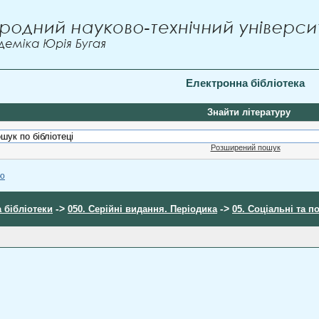
Електронна бібліотека
Знайти літературу
Розширений пошук
ою
->
->
 бібліотеки
050. Серійні видання. Періодика
05. Соціальні та п