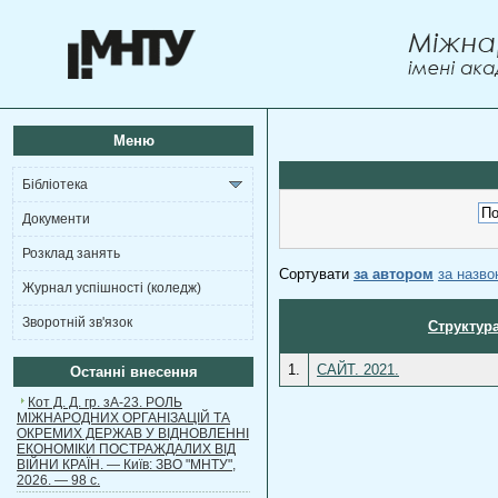
Меню
Бібліотека
Документи
Розклад занять
Сортувати
за автором
за назв
Журнал успішності (коледж)
Зворотній зв'язок
Структура
1.
САЙТ. 2021.
Останні внесення
Кот Д. Д. гр. зА-23. РОЛЬ
МІЖНАРОДНИХ ОРГАНІЗАЦІЙ ТА
ОКРЕМИХ ДЕРЖАВ У ВІДНОВЛЕННІ
ЕКОНОМІКИ ПОСТРАЖДАЛИХ ВІД
ВІЙНИ КРАЇН. — Київ: ЗВО "МНТУ",
2026. — 98 с.