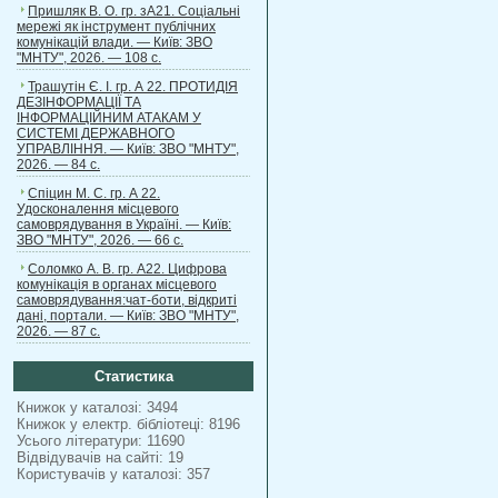
Пришляк В. О. гр. зА21. Соціальні
мережі як інструмент публічних
комунікацій влади. — Київ: ЗВО
"МНТУ", 2026. — 108 с.
Трашутін Є. І. гр. А 22. ПРОТИДІЯ
ДЕЗІНФОРМАЦІЇ ТА
ІНФОРМАЦІЙНИМ АТАКАМ У
СИСТЕМІ ДЕРЖАВНОГО
УПРАВЛІННЯ. — Київ: ЗВО "МНТУ",
2026. — 84 с.
Спіцин М. С. гр. А 22.
Удосконалення місцевого
самоврядування в Україні. — Київ:
ЗВО "МНТУ", 2026. — 66 с.
Соломко А. В. гр. А22. Цифрова
комунікація в органах місцевого
самоврядування:чат-боти, відкриті
дані, портали. — Київ: ЗВО "МНТУ",
2026. — 87 с.
Статистика
Книжок у каталозі: 3494
Книжок у електр. бібліотеці: 8196
Усього літератури: 11690
Відвідувачів на сайті: 19
Користувачів у каталозі: 357