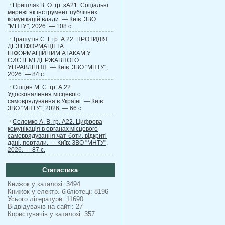
Пришляк В. О. гр. зА21. Соціальні
мережі як інструмент публічних
комунікацій влади. — Київ: ЗВО
"МНТУ", 2026. — 108 с.
Трашутін Є. І. гр. А 22. ПРОТИДІЯ
ДЕЗІНФОРМАЦІЇ ТА
ІНФОРМАЦІЙНИМ АТАКАМ У
СИСТЕМІ ДЕРЖАВНОГО
УПРАВЛІННЯ. — Київ: ЗВО "МНТУ",
2026. — 84 с.
Спіцин М. С. гр. А 22.
Удосконалення місцевого
самоврядування в Україні. — Київ:
ЗВО "МНТУ", 2026. — 66 с.
Соломко А. В. гр. А22. Цифрова
комунікація в органах місцевого
самоврядування:чат-боти, відкриті
дані, портали. — Київ: ЗВО "МНТУ",
2026. — 87 с.
Статистика
Книжок у каталозі: 3494
Книжок у електр. бібліотеці: 8196
Усього літератури: 11690
Відвідувачів на сайті: 27
Користувачів у каталозі: 357