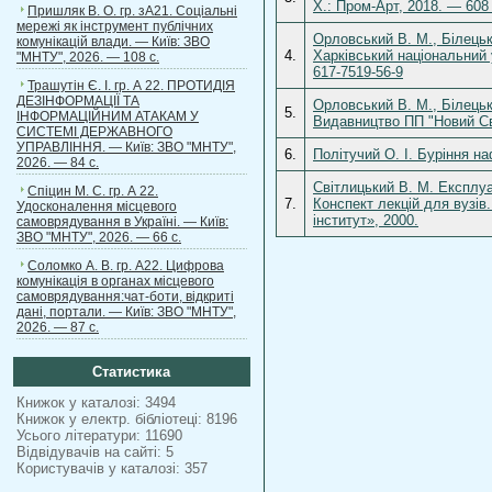
Х.: Пром-Арт, 2018. — 608
Пришляк В. О. гр. зА21. Соціальні
мережі як інструмент публічних
Орловський В. М., Білецьки
комунікацій влади. — Київ: ЗВО
4.
Харківський національний 
"МНТУ", 2026. — 108 с.
617-7519-56-9
Трашутін Є. І. гр. А 22. ПРОТИДІЯ
ДЕЗІНФОРМАЦІЇ ТА
Орловський В. М., Білецьки
5.
ІНФОРМАЦІЙНИМ АТАКАМ У
Видавництво ПП "Новий Сві
СИСТЕМІ ДЕРЖАВНОГО
УПРАВЛІННЯ. — Київ: ЗВО "МНТУ",
6.
Політучий О. І. Буріння н
2026. — 84 с.
Світлицький В. М. Експлуа
Спіцин М. С. гр. А 22.
7.
Конспект лекцій для вузів
Удосконалення місцевого
інститут», 2000.
самоврядування в Україні. — Київ:
ЗВО "МНТУ", 2026. — 66 с.
Соломко А. В. гр. А22. Цифрова
комунікація в органах місцевого
самоврядування:чат-боти, відкриті
дані, портали. — Київ: ЗВО "МНТУ",
2026. — 87 с.
Статистика
Книжок у каталозі: 3494
Книжок у електр. бібліотеці: 8196
Усього літератури: 11690
Відвідувачів на сайті: 5
Користувачів у каталозі: 357