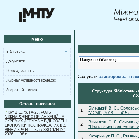
Меню
Бібліотека
Документи
Розклад занять
Сортувати
за автором
за назв
Журнал успішності (коледж)
Зворотній зв'язок
-
Структура бібліотеки
62
Останні внесення
Білецький В. С., Орловськ
1.
Кот Д. Д. гр. зА-23. РОЛЬ
"АСМІ", 2018. — 415 с. — 
МІЖНАРОДНИХ ОРГАНІЗАЦІЙ ТА
ОКРЕМИХ ДЕРЖАВ У ВІДНОВЛЕННІ
Винников Ю. Л. Основи бу
2.
ЕКОНОМІКИ ПОСТРАЖДАЛИХ ВІД
"Полтавська політехніка і
ВІЙНИ КРАЇН. — Київ: ЗВО "МНТУ",
2026. — 98 с.
Катеринчук П. О., Римчук 
3.