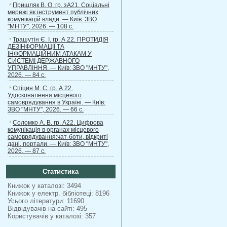
Пришляк В. О. гр. зА21. Соціальні
мережі як інструмент публічних
комунікацій влади. — Київ: ЗВО
"МНТУ", 2026. — 108 с.
Трашутін Є. І. гр. А 22. ПРОТИДІЯ
ДЕЗІНФОРМАЦІЇ ТА
ІНФОРМАЦІЙНИМ АТАКАМ У
СИСТЕМІ ДЕРЖАВНОГО
УПРАВЛІННЯ. — Київ: ЗВО "МНТУ",
2026. — 84 с.
Спіцин М. С. гр. А 22.
Удосконалення місцевого
самоврядування в Україні. — Київ:
ЗВО "МНТУ", 2026. — 66 с.
Соломко А. В. гр. А22. Цифрова
комунікація в органах місцевого
самоврядування:чат-боти, відкриті
дані, портали. — Київ: ЗВО "МНТУ",
2026. — 87 с.
Статистика
Книжок у каталозі: 3494
Книжок у електр. бібліотеці: 8196
Усього літератури: 11690
Відвідувачів на сайті: 495
Користувачів у каталозі: 357