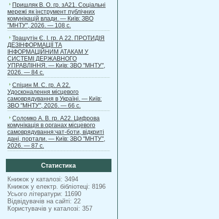
Пришляк В. О. гр. зА21. Соціальні
мережі як інструмент публічних
комунікацій влади. — Київ: ЗВО
"МНТУ", 2026. — 108 с.
Трашутін Є. І. гр. А 22. ПРОТИДІЯ
ДЕЗІНФОРМАЦІЇ ТА
ІНФОРМАЦІЙНИМ АТАКАМ У
СИСТЕМІ ДЕРЖАВНОГО
УПРАВЛІННЯ. — Київ: ЗВО "МНТУ",
2026. — 84 с.
Спіцин М. С. гр. А 22.
Удосконалення місцевого
самоврядування в Україні. — Київ:
ЗВО "МНТУ", 2026. — 66 с.
Соломко А. В. гр. А22. Цифрова
комунікація в органах місцевого
самоврядування:чат-боти, відкриті
дані, портали. — Київ: ЗВО "МНТУ",
2026. — 87 с.
Статистика
Книжок у каталозі: 3494
Книжок у електр. бібліотеці: 8196
Усього літератури: 11690
Відвідувачів на сайті: 22
Користувачів у каталозі: 357