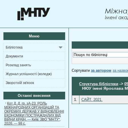
Меню
Бібліотека
Документи
Розклад занять
Сортувати
за автором
за назв
Журнал успішності (коледж)
Зворотній зв'язок
->
Структура бібліотеки
0
НЮУ імені Ярослава Му
Останні внесення
1.
САЙТ. 2021.
Кот Д. Д. гр. зА-23. РОЛЬ
МІЖНАРОДНИХ ОРГАНІЗАЦІЙ ТА
ОКРЕМИХ ДЕРЖАВ У ВІДНОВЛЕННІ
ЕКОНОМІКИ ПОСТРАЖДАЛИХ ВІД
ВІЙНИ КРАЇН. — Київ: ЗВО "МНТУ",
2026. — 98 с.