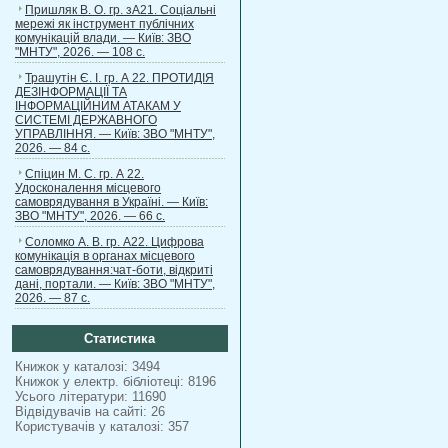
Пришляк В. О. гр. зА21. Соціальні
мережі як інструмент публічних
комунікацій влади. — Київ: ЗВО
"МНТУ", 2026. — 108 с.
Трашутін Є. І. гр. А 22. ПРОТИДІЯ
ДЕЗІНФОРМАЦІЇ ТА
ІНФОРМАЦІЙНИМ АТАКАМ У
СИСТЕМІ ДЕРЖАВНОГО
УПРАВЛІННЯ. — Київ: ЗВО "МНТУ",
2026. — 84 с.
Спіцин М. С. гр. А 22.
Удосконалення місцевого
самоврядування в Україні. — Київ:
ЗВО "МНТУ", 2026. — 66 с.
Соломко А. В. гр. А22. Цифрова
комунікація в органах місцевого
самоврядування:чат-боти, відкриті
дані, портали. — Київ: ЗВО "МНТУ",
2026. — 87 с.
Статистика
Книжок у каталозі: 3494
Книжок у електр. бібліотеці: 8196
Усього літератури: 11690
Відвідувачів на сайті: 26
Користувачів у каталозі: 357