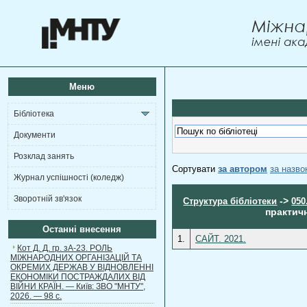
Меню
Бібліотека
Документи
Розклад занять
Сортувати
за автором
за назв
Журнал успішності (коледж)
Зворотній зв'язок
->
Структура бібліотеки
050
практичн
Останні внесення
1.
САЙТ. 2021.
Кот Д. Д. гр. зА-23. РОЛЬ
МІЖНАРОДНИХ ОРГАНІЗАЦІЙ ТА
ОКРЕМИХ ДЕРЖАВ У ВІДНОВЛЕННІ
ЕКОНОМІКИ ПОСТРАЖДАЛИХ ВІД
ВІЙНИ КРАЇН. — Київ: ЗВО "МНТУ",
2026. — 98 с.