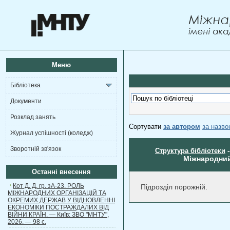
Меню
Бібліотека
Документи
Розклад занять
Сортувати
за автором
за назв
Журнал успішності (коледж)
Зворотній зв'язок
Структура бібліотеки
Міжнародний 
Останні внесення
Кот Д. Д. гр. зА-23. РОЛЬ
Підрозділ порожній.
МІЖНАРОДНИХ ОРГАНІЗАЦІЙ ТА
ОКРЕМИХ ДЕРЖАВ У ВІДНОВЛЕННІ
ЕКОНОМІКИ ПОСТРАЖДАЛИХ ВІД
ВІЙНИ КРАЇН. — Київ: ЗВО "МНТУ",
2026. — 98 с.