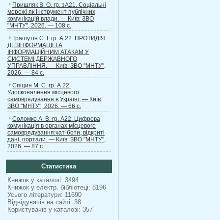
Пришляк В. О. гр. зА21. Соціальні
мережі як інструмент публічних
комунікацій влади. — Київ: ЗВО
"МНТУ", 2026. — 108 с.
Трашутін Є. І. гр. А 22. ПРОТИДІЯ
ДЕЗІНФОРМАЦІЇ ТА
ІНФОРМАЦІЙНИМ АТАКАМ У
СИСТЕМІ ДЕРЖАВНОГО
УПРАВЛІННЯ. — Київ: ЗВО "МНТУ",
2026. — 84 с.
Спіцин М. С. гр. А 22.
Удосконалення місцевого
самоврядування в Україні. — Київ:
ЗВО "МНТУ", 2026. — 66 с.
Соломко А. В. гр. А22. Цифрова
комунікація в органах місцевого
самоврядування:чат-боти, відкриті
дані, портали. — Київ: ЗВО "МНТУ",
2026. — 87 с.
Статистика
Книжок у каталозі: 3494
Книжок у електр. бібліотеці: 8196
Усього літератури: 11690
Відвідувачів на сайті: 38
Користувачів у каталозі: 357