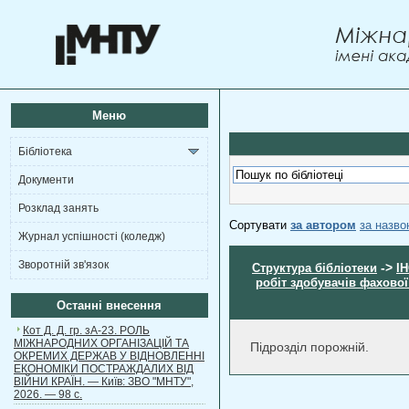
Меню
Бібліотека
Документи
Розклад занять
Сортувати
за автором
за назв
Журнал успішності (коледж)
Зворотній зв'язок
->
Структура бібліотеки
І
робіт здобувачів фахової
Останні внесення
Кот Д. Д. гр. зА-23. РОЛЬ
МІЖНАРОДНИХ ОРГАНІЗАЦІЙ ТА
Підрозділ порожній.
ОКРЕМИХ ДЕРЖАВ У ВІДНОВЛЕННІ
ЕКОНОМІКИ ПОСТРАЖДАЛИХ ВІД
ВІЙНИ КРАЇН. — Київ: ЗВО "МНТУ",
2026. — 98 с.