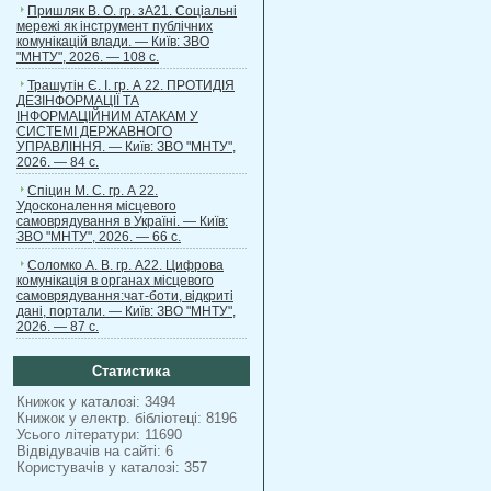
Пришляк В. О. гр. зА21. Соціальні
мережі як інструмент публічних
комунікацій влади. — Київ: ЗВО
"МНТУ", 2026. — 108 с.
Трашутін Є. І. гр. А 22. ПРОТИДІЯ
ДЕЗІНФОРМАЦІЇ ТА
ІНФОРМАЦІЙНИМ АТАКАМ У
СИСТЕМІ ДЕРЖАВНОГО
УПРАВЛІННЯ. — Київ: ЗВО "МНТУ",
2026. — 84 с.
Спіцин М. С. гр. А 22.
Удосконалення місцевого
самоврядування в Україні. — Київ:
ЗВО "МНТУ", 2026. — 66 с.
Соломко А. В. гр. А22. Цифрова
комунікація в органах місцевого
самоврядування:чат-боти, відкриті
дані, портали. — Київ: ЗВО "МНТУ",
2026. — 87 с.
Статистика
Книжок у каталозі: 3494
Книжок у електр. бібліотеці: 8196
Усього літератури: 11690
Відвідувачів на сайті: 6
Користувачів у каталозі: 357