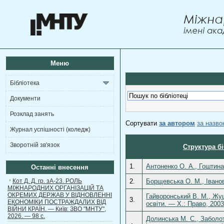
Меню
Бібліотека
Документи
Розклад занять
Сортувати
за автором
за назв
Журнал успішності (коледж)
Зворотній зв'язок
Структура б
1.
Антоненко О. А., Гоштинар
Останні внесення
Кот Д. Д. гр. зА-23. РОЛЬ
2.
Борщевська О. М., Іванов
МІЖНАРОДНИХ ОРГАНІЗАЦІЙ ТА
ОКРЕМИХ ДЕРЖАВ У ВІДНОВЛЕННІ
Гайворонський В. М., Жуш
3.
ЕКОНОМІКИ ПОСТРАЖДАЛИХ ВІД
освіти. — Х.: Право, 200
ВІЙНИ КРАЇН. — Київ: ЗВО "МНТУ",
2026. — 98 с.
Долинська М. С., Заболот