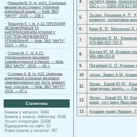
4.
інститут права, психологі
Пришляк В. О. гр. зА21. Соціальні
252 с. — ISBN 978-617-80
мережі як інструмент публічних
комунікацій влади. — Київ: ЗВО
За ред. Гетьмана А. П., 
"МНТУ", 2026. — 108 с.
5.
розвитку: колективна мон
Трашутін Є. І. гр. А 22. ПРОТИДІЯ
ДЕЗІНФОРМАЦІЇ ТА
6.
Киян В. Я., Моісеєнко Д.
ІНФОРМАЦІЙНИМ АТАКАМ У
СИСТЕМІ ДЕРЖАВНОГО
Корнієнко В. М., Корнієн
7.
УПРАВЛІННЯ. — Київ: ЗВО "МНТУ",
978‑966‑937‑797-5
2026. — 84 с.
Крупка Ю. М. Аграрне пра
Спіцин М. С. гр. А 22.
8.
966-388-053-8
Удосконалення місцевого
самоврядування в Україні. — Київ:
9.
Погрібний О. О. Аграрне 
ЗВО "МНТУ", 2026. — 66 с.
Соломко А. В. гр. А22. Цифрова
10.
уклад. Земко А.М. Аграрн
комунікація в органах місцевого
самоврядування:чат-боти, відкриті
Уклад.: Бакай Ю.Ю., Конд
11.
дані, портали. — Київ: ЗВО "МНТУ",
практичних занять. — Хар
2026. — 87 с.
Уклад.:. Бакай Ю. Ю, Конд
12.
юрид. ун-т імені Ярослав
Статистика
13.
Аграрне право України : 
Книжок у каталозі: 3494
Книжок у електр. бібліотеці: 8196
Усього літератури: 11690
Відвідувачів на сайті: 23
Користувачів у каталозі: 357