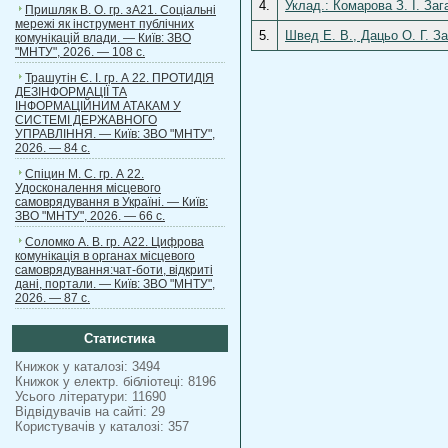
4.
Уклад.: Комарова З. І. За
Пришляк В. О. гр. зА21. Соціальні
мережі як інструмент публічних
5.
Швед Е. В., Дацьо О. Г. З
комунікацій влади. — Київ: ЗВО
"МНТУ", 2026. — 108 с.
Трашутін Є. І. гр. А 22. ПРОТИДІЯ
ДЕЗІНФОРМАЦІЇ ТА
ІНФОРМАЦІЙНИМ АТАКАМ У
СИСТЕМІ ДЕРЖАВНОГО
УПРАВЛІННЯ. — Київ: ЗВО "МНТУ",
2026. — 84 с.
Спіцин М. С. гр. А 22.
Удосконалення місцевого
самоврядування в Україні. — Київ:
ЗВО "МНТУ", 2026. — 66 с.
Соломко А. В. гр. А22. Цифрова
комунікація в органах місцевого
самоврядування:чат-боти, відкриті
дані, портали. — Київ: ЗВО "МНТУ",
2026. — 87 с.
Статистика
Книжок у каталозі: 3494
Книжок у електр. бібліотеці: 8196
Усього літератури: 11690
Відвідувачів на сайті: 29
Користувачів у каталозі: 357