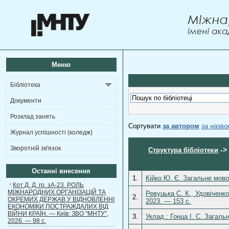
Меню
Бібліотека
Документи
Розклад занять
Сортувати
за автором
за назв
Журнал успішності (коледж)
Зворотній зв'язок
-
Структура бібліотеки
Останні внесення
1.
Кійко Ю. Є. Загальне мовоз
Кот Д. Д. гр. зА-23. РОЛЬ
МІЖНАРОДНИХ ОРГАНІЗАЦІЙ ТА
Ревуцька С. К., Удовіченк
2.
ОКРЕМИХ ДЕРЖАВ У ВІДНОВЛЕННІ
2023. — 153 с.
ЕКОНОМІКИ ПОСТРАЖДАЛИХ ВІД
ВІЙНИ КРАЇН. — Київ: ЗВО "МНТУ",
3.
Уклад.: Гонца І. С. Загаль
2026. — 98 с.