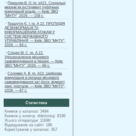
Пришляк В. О. гр. зА21. Соціальні
мережі як інструмент публічних
комунікацій влади. — Київ: ЗВО
"МНТУ", 2026. — 108 с.
Трашутін Є. І. гр. А 22. ПРОТИДІЯ
ДЕЗІНФОРМАЦІЇ ТА
ІНФОРМАЦІЙНИМ АТАКАМ У
СИСТЕМІ ДЕРЖАВНОГО
УПРАВЛІННЯ. — Київ: ЗВО "МНТУ",
2026. — 84 с.
Спіцин М. С. гр. А 22.
Удосконалення місцевого
самоврядування в Україні. — Київ:
ЗВО "МНТУ", 2026. — 66 с.
Соломко А. В. гр. А22. Цифрова
комунікація в органах місцевого
самоврядування:чат-боти, відкриті
дані, портали. — Київ: ЗВО "МНТУ",
2026. — 87 с.
Статистика
Книжок у каталозі: 3494
Книжок у електр. бібліотеці: 8196
Усього літератури: 11690
Відвідувачів на сайті: 186
Користувачів у каталозі: 357