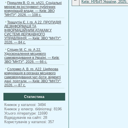
Київ: НУБіП України, 2025.
Пришляк В. О. гр. зА21. Соціальні
мережі як інструмент публічних
комунікацій влади. — Київ: ЗВО
"МНТУ", 2026. — 108 с.
Трашутін Є. І. гр. А 22. ПРОТИДІЯ
ДЕЗІНФОРМАЦІЇ ТА
ІНФОРМАЦІЙНИМ АТАКАМ У
СИСТЕМІ ДЕРЖАВНОГО
УПРАВЛІННЯ. — Київ: ЗВО "МНТУ",
2026. — 84 с.
Спіцин М. С. гр. А 22.
Удосконалення місцевого
самоврядування в Україні. — Київ:
ЗВО "МНТУ", 2026. — 66 с.
Соломко А. В. гр. А22. Цифрова
комунікація в органах місцевого
самоврядування:чат-боти, відкриті
дані, портали. — Київ: ЗВО "МНТУ",
2026. — 87 с.
Статистика
Книжок у каталозі: 3494
Книжок у електр. бібліотеці: 8196
Усього літератури: 11690
Відвідувачів на сайті: 28
Користувачів у каталозі: 357