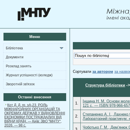
Меню
Бібліотека
Документи
Розклад занять
Сортувати
за автором
за назв
Журнал успішності (коледж)
Зворотній зв'язок
-
Структура бібліотеки
Останні внесення
Іншина Н. М. Основи молек
1.
Кот Д. Д. гр. зА-23. РОЛЬ
121 с. — ISBN 978-966-657
МІЖНАРОДНИХ ОРГАНІЗАЦІЙ ТА
ОКРЕМИХ ДЕРЖАВ У ВІДНОВЛЕННІ
Степаненко А. І., Лахнеко 
2.
ЕКОНОМІКИ ПОСТРАЖДАЛИХ ВІД
Лабораторний практикум: на
ВІЙНИ КРАЇН. — Київ: ЗВО "МНТУ",
2026. — 98 с.
Чоботько Г. М., Дем’янюк О
3.