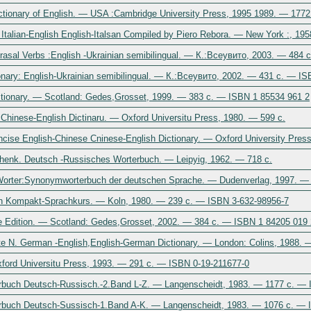
ictionary of English. — USA :Cambridge University Press, 1995 1989. — 177
ry Italian-English English-Italsan Compiled by Piero Rebora. — New York :, 19
rasal Verbs :English -Ukrainian semibilingual. — К.:Всеувито, 2003. — 484
ary: English-Ukrainian semibilingual. — К.:Всеувито, 2002. — 431 c. — IS
ictionary. — Scotland: Gedes,Grosset, 1999. — 383 c. — ISBN 1 85534 961 2
 Chinese-English Dictinaru. — Oxford Universitu Press, 1980. — 599 c.
ncise English-Chinese Cninese-English Dictionary. — Oxford University Pres
nk. Deutsch -Russisches Worterbuch. — Leipyig, 1962. — 718 c.
Worter:Synonymworterbuch der deutschen Sprache. — Dudenverlag, 1997. —
Ein Kompakt-Sprachkurs. — Koln, 1980. — 239 c. — ISBN 3-632-98956-7
e Edition. — Scotland: Gedes,Grosset, 2002. — 384 c. — ISBN 1 84205 019 
te N. German -English,English-German Dictionary. — London: Colins, 1988.
rd Universitu Press, 1993. — 291 c. — ISBN 0-19-211677-0
rbuch Deutsch-Russisch.-2.Band L-Z. — Langenscheidt, 1983. — 1177 c. — 
rbuch Deutsch-Sussisch-1.Band A-K. — Langenscheidt, 1983. — 1076 c. — 