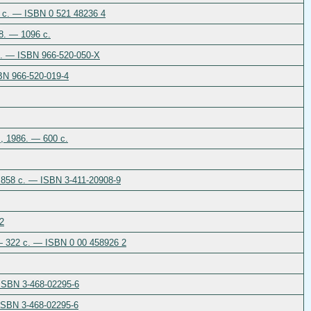
2 c. — ISBN 0 521 48236 4
58. — 1096 c.
 c. — ISBN 966-520-050-Х
BN 966-520-019-4
s, 1986. — 600 c.
 858 c. — ISBN 3-411-20908-9
2
 — 322 c. — ISBN 0 00 458926 2
ISBN 3-468-02295-6
ISBN 3-468-02295-6