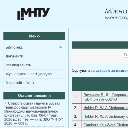
Меню
Бібліотека
Документи
Розклад занять
Сортувати
за автором
за назво
Журнал успішності (коледж)
Зворотній зв'язок
Литвинов В. Д., Скорина 
Останні внесення
1.
ISBN 5-7707-5024-3
Стійкість освіти і науки в умовах
трансформації: матеріали ІV
2.
Holder R. W. A Dictionaru
Міжнародної науково-практичної
конференції , м. Київ, 06-07 трав.
3.
Holder R. W. A Dictionary
2026 р.: зб. тез. — Київ: ЗВО "МНТУ",
2026. — 609 с.
4.
Cambers Кeu-Word Dictiona