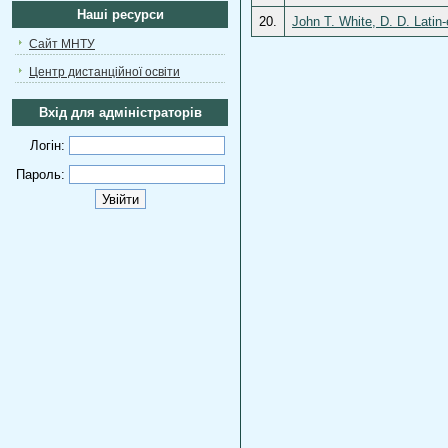
Наші ресурси
20.
John T. White, D. D. Latin
Сайт МНТУ
Центр дистанційної освіти
Вхід для адміністраторів
Логін:
Пароль: