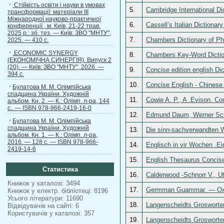
Стійкість освіти і науки в умовах
5.
Cambridge International D
трансформації: матеріали ІІІ
Міжнародної науково-практичної
6.
Cassell’s Italian Dictiona
конференції , м. Київ, 21-22 трав.
2025 р.: зб. тез. — Київ: ЗВО "МНТУ",
7.
Chambers Dictionary of Ph
2025. — 410 с.
ECONOMIC SYNERGY
8.
Chambers Key-Word Diction
(ЕКОНОМІЧНА СИНЕРГІЯ). Випуск 2
(20). — Київ: ЗВО "МНТУ", 2026. —
9.
Concise edition english D
394 с.
10.
Concise English - Chinese
Булатова М. М. Олімпійська
спадщина України. Художній
11.
Cowie A. P., A .Evison. Co
альбом. Кн. 2. — К.: Олімп. л-ра, 144
с.. — ISBN 978-966-2419-16-0
12.
Edmund Daum, Werner Sche
Булатова М. М. Олімпійська
спадщина України. Художній
13.
Die sinn-sachverwandten 
альбом. Кн. 1. — К.: Олімп. л-ра,
2016. — 128 с. — ISBN 978-966-
14.
Englisch in vir Wochen .
2419-14-6
15.
English Thesaurus Concis
Статистика
16.
Сalderwood -Schnorr V., U
Книжок у каталозі: 3494
17.
Germman Guammar. — Oxfo
Книжок у електр. бібліотеці: 8196
Усього літератури: 11690
18.
Langenscheidts Grosworte
Відвідувачів на сайті: 6
Користувачів у каталозі: 357
19.
Langenscheidts Grosworte