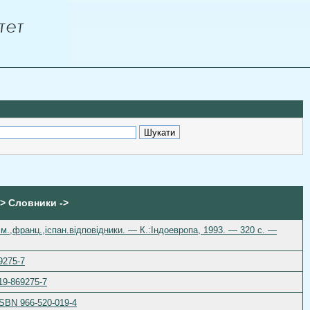
> Словники ->
ім.,франц.,іспан.відповідники. — К.:Індоевропа, 1993. — 320 с. —
9275-7
19-869275-7
 ISBN 966-520-019-4