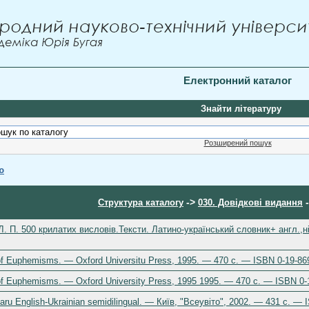
Електронний каталог
Знайти літературу
Розширений пошук
ю
->
-
Структура каталогу
030. Довідкові видання
Л. П. 500 крилатих висловів.Тексти. Латино-український словник+ англ.,н
 of Euphemisms. — Oxford Universitu Press, 1995. — 470 c. — ISBN 0-19-86
 of Euphemisms. — Oxford University Press, 1995 1995. — 470 c. — ISBN 0-
ru English-Ukrainian semidilingual. — Київ, "Всеувіто", 2002. — 431 c. —