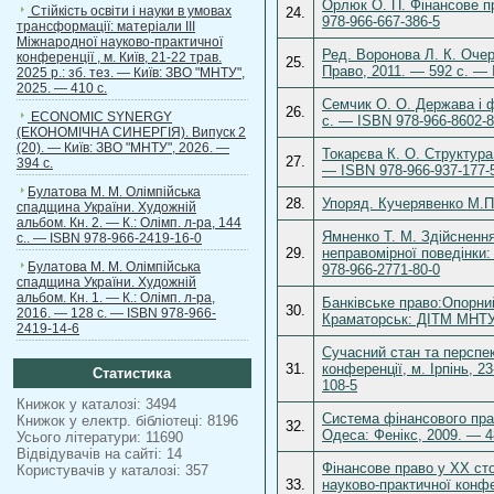
Орлюк О. П. Фінансове пр
Стійкість освіти і науки в умовах
24.
978-966-667-386-5
трансформації: матеріали ІІІ
Міжнародної науково-практичної
Ред. Воронова Л. К. Оче
конференції , м. Київ, 21-22 трав.
25.
Право, 2011. — 592 с. — 
2025 р.: зб. тез. — Київ: ЗВО "МНТУ",
2025. — 410 с.
Семчик О. О. Держава і ф
26.
ECONOMIC SYNERGY
с. — ISBN 978-966-8602-8
(ЕКОНОМІЧНА СИНЕРГІЯ). Випуск 2
(20). — Київ: ЗВО "МНТУ", 2026. —
Токарєва К. О. Структура
27.
394 с.
— ISBN 978-966-937-177-
Булатова М. М. Олімпійська
28.
Упоряд. Кучерявенко М.П.
спадщина України. Художній
альбом. Кн. 2. — К.: Олімп. л-ра, 144
Ямненко Т. М. Здійсненн
с.. — ISBN 978-966-2419-16-0
29.
неправомірної поведінки
Булатова М. М. Олімпійська
978-966-2771-80-0
спадщина України. Художній
альбом. Кн. 1. — К.: Олімп. л-ра,
Банківське право:Опорний
30.
2016. — 128 с. — ISBN 978-966-
Краматорськ: ДІТМ МНТУ 
2419-14-6
Сучасний стан та перспек
31.
конференції, м. Ірпінь, 2
Статистика
108-5
Книжок у каталозі: 3494
Система фінансового прав
Книжок у електр. бібліотеці: 8196
32.
Одеса: Фенікс, 2009. — 4
Усього літератури: 11690
Відвідувачів на сайті: 14
Фінансове право у ХХ сто
Користувачів у каталозі: 357
33.
науково-практичної конфе