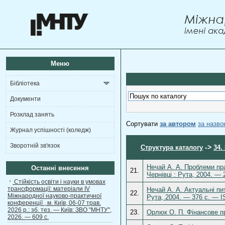
Меню
Бібліотека
Документи
Розклад занять
Сортувати
за автором
за назв
Журнал успішності (коледж)
Зворотній зв'язок
->
Структура каталогу
34.
Нечай А. А. Проблеми пра
Останні внесення
21.
Чернівці : Рута, 2004. —
Стійкість освіти і науки в умовах
трансформації: матеріали ІV
Нечай А. А. Актуальні пи
22.
Міжнародної науково-практичної
Рута, 2004. — 376 с. — I
конференції , м. Київ, 06-07 трав.
2026 р.: зб. тез. — Київ: ЗВО "МНТУ",
23.
Орлюк О. П. Фінансове пр
2026. — 609 с.