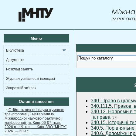
Меню
Бібліотека
Документи
Розклад занять
Журнал успішності (коледж)
Зворотній зв'язок
340. Право в цілому
Останні внесення
340.111.5. Правові 
Стійкість освіти і науки в умовах
340.12. Напрями в 
трансформації: матеріали ІV
та права
(27)
Міжнародної науково-практичної
340.15. Історичні т
конференції , м. Київ, 06-07 трав.
2026 р.: зб. тез. — Київ: ЗВО "МНТУ",
340.5. Порівняльне
2026. — 609 с.
340.6. Допоміжні пр