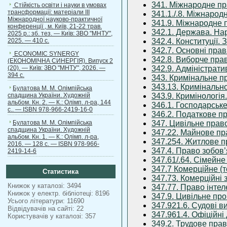
341. Міжнародне п
Стійкість освіти і науки в умовах
трансформації: матеріали ІІІ
341.1./.8. Міжнарод
Міжнародної науково-практичної
341.9. Міжнародне 
конференції , м. Київ, 21-22 трав.
342.1. Держава. На
2025 р.: зб. тез. — Київ: ЗВО "МНТУ",
2025. — 410 с.
342.4. Конституції.
342.7. Основні пра
ECONOMIC SYNERGY
342.8. Виборче пра
(ЕКОНОМІЧНА СИНЕРГІЯ). Випуск 2
(20). — Київ: ЗВО "МНТУ", 2026. —
342.9. Адміністрат
394 с.
343. Кримінальне п
343.13. Кримінальн
Булатова М. М. Олімпійська
спадщина України. Художній
343.9. Кримінологія
альбом. Кн. 2. — К.: Олімп. л-ра, 144
346.1. Господарське
с.. — ISBN 978-966-2419-16-0
346.2. Податкове п
Булатова М. М. Олімпійська
347. Цивільне право
спадщина України. Художній
347.22. Майнове пр
альбом. Кн. 1. — К.: Олімп. л-ра,
347.254. Житлове п
2016. — 128 с. — ISBN 978-966-
347.4. Право зобов’
2419-14-6
347.61/.64. Сімейне
347.7 Комерційне (
Статистика
347.73. Комерційні 
Книжок у каталозі: 3494
347.77. Право інтел
Книжок у електр. бібліотеці: 8196
347.9. Цивільне пр
Усього літератури: 11690
347.921.6. Судові в
Відвідувачів на сайті: 22
347.961.4. Офіційні
Користувачів у каталозі: 357
349.2. Трудове пра