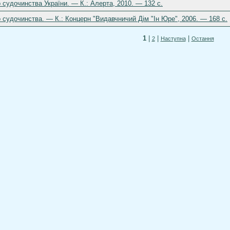
 судочинства України. — К.: Алерта, 2010. — 132 с.
 судочинства. — К.: Концерн "Видавчничий Дім "Ін Юре", 2006. — 168 с.
1
|
|
|
2
Наступна
Остання