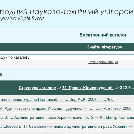
Електронний каталог
Знайти літературу
Розширений пошук
ою
->
-> 342.9.
Структура каталогу
34. Право. Юриспруденція
ативне право України:Навч.посіб. — К.:Вид АСК, 2004. — 176 c.
М. Адміністративне право України: підручник. — К.: Юрінком Інтер, 2006.
а В. К. Адміністративне право України: навч. посіб. — К.: Центр навчальн
., Шльоер Б. П. Становлення нового адміністративного права України. —