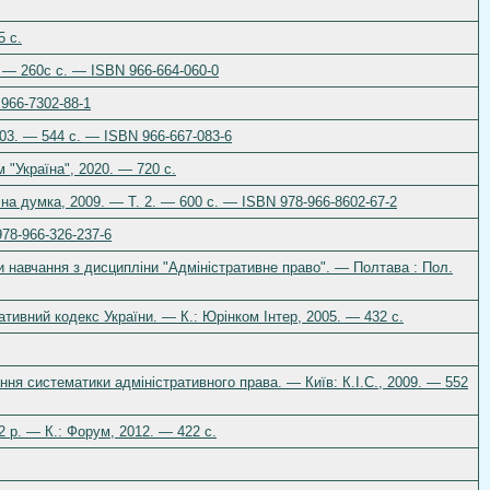
5 с.
. — 260с с. — ISBN 966-664-060-0
 966-7302-88-1
003. — 544 c. — ISBN 966-667-083-6
 "Україна", 2020. — 720 с.
чна думка, 2009. — Т. 2. — 600 с. — ISBN 978-966-8602-67-2
978-966-326-237-6
и навчання з дисципліни "Адміністративне право". — Полтава : Пол.
тивний кодекс України. — К.: Юрінком Інтер, 2005. — 432 с.
ня систематики адміністративного права. — Київ: К.І.С., 2009. — 552
2 р. — К.: Форум, 2012. — 422 с.