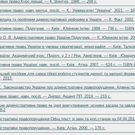
ивне право:Курс лекцій. — К.:Вентурі, 1998. — 208 c.
ивне право: навч.-метод. посіб. — К.: Університет "Україна", 2021. — 16
 влада та проблеми адміністративної реформи в Україні. — К: Факт, 2002
ативне право: Підручник. — Київ : Юрінком Інтер, 1999. — 736 с. — ISBN
о О. В. Адміністративне право України:Підручник. — К.:Юрінком інтер, 2
ативне право України в умовах європеїзації: монографія. — Київ: Талком
раїни: Академічний курс: Підруч. у 2 т / Ред. Авер’янов. — Київ : Юриди
тивне право України: навч. посіб. — Київ : Атіка, 2007. — 624 с. — ISBN 
льний посібник для самостійної роботи студентів деннлї та заочної форм
, 2013.
. Законодавство України про адміністративні правопорушення. Адміністра
ивне право: навч. посіб. — Дніпро: Акцент ПП, 2019. — 210 с.
е адміністративне право як ідея врегулювання: основні засади та завдан
8-2
істративні правопорушення:Офіц.текст зі змін.та доп.станом на 04.04.201
істративні правопорушення. — Київ: Атіка, 2000. — 176 с.