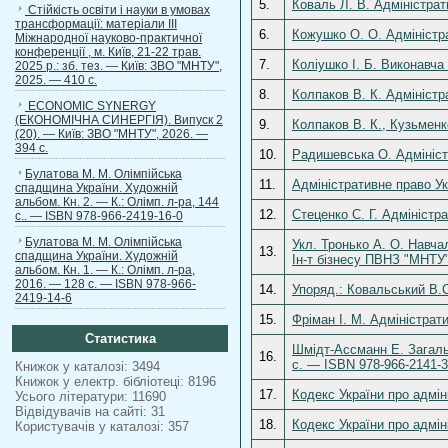
5.
Коваль Л. В. Адміністрат
Стійкість освіти і науки в умовах
трансформації: матеріали ІІІ
6.
Кожушко О. О. Адміністрат
Міжнародної науково-практичної
конференції , м. Київ, 21-22 трав.
7.
Коліушко І. Б. Виконавча
2025 р.: зб. тез. — Київ: ЗВО "МНТУ",
2025. — 410 с.
8.
Колпаков В. К. Адміністр
ECONOMIC SYNERGY
(ЕКОНОМІЧНА СИНЕРГІЯ). Випуск 2
9.
Колпаков В. К., Кузьменк
(20). — Київ: ЗВО "МНТУ", 2026. —
394 с.
10.
Радишевська О. Адміністр
Булатова М. М. Олімпійська
11.
Адміністративне право Ук
спадщина України. Художній
альбом. Кн. 2. — К.: Олімп. л-ра, 144
12.
Стеценко С. Г. Адміністра
с.. — ISBN 978-966-2419-16-0
Булатова М. М. Олімпійська
Укл. Тронько А. О. Навча
13.
спадщина України. Художній
Ін-т бізнесу ПВНЗ "МНТУ"
альбом. Кн. 1. — К.: Олімп. л-ра,
2016. — 128 с. — ISBN 978-966-
14.
Упоряд.: Ковальський В.С
2419-14-6
15.
Фріман І. М. Адміністрат
Статистика
Шмідт-Ассманн Е. Загальн
16.
с. — ISBN 978-966-2141-3
Книжок у каталозі: 3494
Книжок у електр. бібліотеці: 8196
17.
Кодекс України про адмін
Усього літератури: 11690
Відвідувачів на сайті: 31
18.
Кодекс України про адмін
Користувачів у каталозі: 357