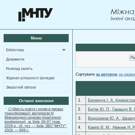
Меню
Бібліотека
Документи
Розклад занять
Сортувати
за автором
за назв
Журнал успішності (коледж)
Зворотній зв'язок
1.
Беленчук І. А. Адміністр
Останні внесення
Стійкість освіти і науки в умовах
2.
Битяк Ю. П., Гаращук В. 
трансформації: матеріали ІV
Міжнародної науково-практичної
3.
Ведєрніков Ю. А., Шкаруп
конференції , м. Київ, 06-07 трав.
2026 р.: зб. тез. — Київ: ЗВО "МНТУ",
4.
Кампо В. М., Нижник Н. Р
2026. — 609 с.