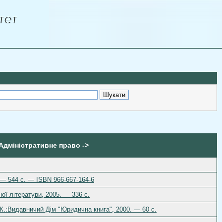
 Адміністративне право ->
 — 544 с. — ISBN 966-667-164-6
ої літератури, 2005. — 336 с.
 К.:Видавничий Дім "Юридична книга", 2000. — 60 c.