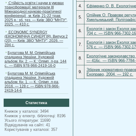
Стійкість освіти і науки в умовах
4.
Єфіменко О. В. Екологічне
трансформації: матеріали ІІІ
Міжнародної науково-практичної
Олійник О. Правове регул
конференції , м. Київ, 21-22 трав.
5.
Хмельницький: Поліграфіст
2025 р.: зб. тез. — Київ: ЗВО "МНТУ",
2025. — 410 с.
Екологія і закон:Еколог.за
6.
ECONOMIC SYNERGY
704 с. — ISBN 966-7302-16
(ЕКОНОМІЧНА СИНЕРГІЯ). Випуск 2
(20). — Київ: ЗВО "МНТУ", 2026. —
Екологія і закон:Еколог.за
7.
394 с.
576 с. — ISBN 966-7302-17
Булатова М. М. Олімпійська
Екологічне законодавство 
спадщина України. Художній
8.
— 416c. — ISBN 966-7784-
альбом. Кн. 2. — К.: Олімп. л-ра, 144
с.. — ISBN 978-966-2419-16-0
Збірник нормативно-право
9.
Булатова М. М. Олімпійська
Екоправо, 2004. — 192 с.
спадщина України. Художній
альбом. Кн. 1. — К.: Олімп. л-ра,
2016. — 128 с. — ISBN 978-966-
2419-14-6
Статистика
Книжок у каталозі: 3494
Книжок у електр. бібліотеці: 8196
Усього літератури: 11690
Відвідувачів на сайті: 41
Користувачів у каталозі: 357