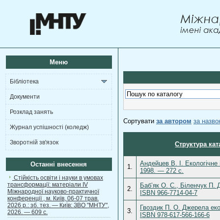
Меню
Бібліотека
Документи
Розклад занять
Сортувати
за автором
за назв
Журнал успішності (коледж)
Зворотній зв'язок
Структура кат
Андейцев В. І. Екологічне
Останні внесення
1.
1998. — 272 c.
Стійкість освіти і науки в умовах
трансформації: матеріали ІV
Баб’як О. С., Біленчук П. 
2.
Міжнародної науково-практичної
ISBN 966-7714-04-7
конференції , м. Київ, 06-07 трав.
2026 р.: зб. тез. — Київ: ЗВО "МНТУ",
Гвоздик П. О. Джерела еко
3.
2026. — 609 с.
ISBN 978-617-566-166-6