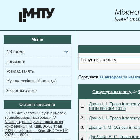
Меню
Бібліотека
Документи
Розклад занять
Сортувати
за автором
за назв
Журнал успішності (коледж)
Зворотній зв'язок
->
Структура каталогу
Дахно І. І. Право інтелект
Останні внесення
1.
ISBN 966-364-231-9
Стійкість освіти і науки в умовах
трансформації: матеріали ІV
2.
Дахно І. І. Право інтелект
Міжнародної науково-практичної
конференції , м. Київ, 06-07 трав.
3.
Драпак Г. М. Основи інтел
2026 р.: зб. тез. — Київ: ЗВО "МНТУ",
2026. — 609 с.
Дроб’язко В. С. Право інте
4.