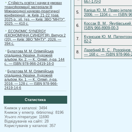
667-170-0
Стійкість освіти і науки в умовах
трансформації: матеріали ІІІ
Капіца Ю. М. Право інтел
Міжнародної науково-практичної
5.
2006. — 1104 c. — ISBN 96
конференції , м. Київ, 21-22 трав.
2025 р.: зб. тез. — Київ: ЗВО "МНТУ",
Коссак В. М., Якубівський 
2025. — 410 с.
6.
ISBN 966-8909-00-3
ECONOMIC SYNERGY
(ЕКОНОМІЧНА СИНЕРГІЯ). Випуск 2
Кузнєцов Ю. М. Патентозна
7.
(20). — Київ: ЗВО "МНТУ", 2026. —
82-2
394 с.
Лазебний В. С., Розорінов 
Булатова М. М. Олімпійська
8.
— 168 с. — ISBN 978-966-
спадщина України. Художній
альбом. Кн. 2. — К.: Олімп. л-ра, 144
с.. — ISBN 978-966-2419-16-0
Булатова М. М. Олімпійська
спадщина України. Художній
альбом. Кн. 1. — К.: Олімп. л-ра,
2016. — 128 с. — ISBN 978-966-
2419-14-6
Статистика
Книжок у каталозі: 3494
Книжок у електр. бібліотеці: 8196
Усього літератури: 11690
Відвідувачів на сайті: 28
Користувачів у каталозі: 357