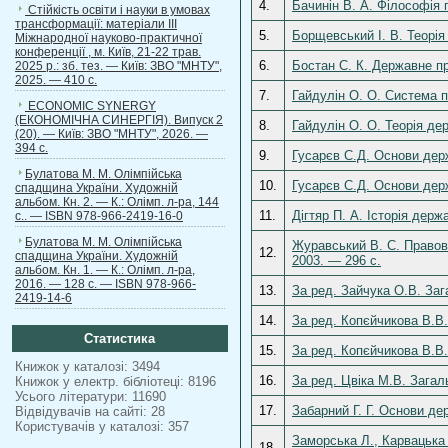
4.
Бачинін В. А. Філософія 
Стійкість освіти і науки в умовах
трансформації: матеріали ІІІ
5.
Борщевський І. В. Теорія
Міжнародної науково-практичної
конференції , м. Київ, 21-22 трав.
6.
Бостан С. К. Державне пр
2025 р.: зб. тез. — Київ: ЗВО "МНТУ",
2025. — 410 с.
7.
Гайдулін О. О. Система п
ECONOMIC SYNERGY
(ЕКОНОМІЧНА СИНЕРГІЯ). Випуск 2
8.
Гайдулін О. О. Теорія де
(20). — Київ: ЗВО "МНТУ", 2026. —
394 с.
9.
Гусарєв С.Д. Основи держа
Булатова М. М. Олімпійська
10.
Гусарєв С.Д. Основи держ
спадщина України. Художній
альбом. Кн. 2. — К.: Олімп. л-ра, 144
11.
Дігтяр П. А. Історія держ
с.. — ISBN 978-966-2419-16-0
Булатова М. М. Олімпійська
Журавський В. С. Правові
12.
спадщина України. Художній
2003. — 296 с.
альбом. Кн. 1. — К.: Олімп. л-ра,
2016. — 128 с. — ISBN 978-966-
13.
За ред. Зайчука О.В. Зага
2419-14-6
14.
За ред. Копєйчикова В.В.
Статистика
15.
За ред. Копєйчикова В.В.
Книжок у каталозі: 3494
16.
За ред. Цвіка М.В. Загал
Книжок у електр. бібліотеці: 8196
Усього літератури: 11690
17.
Забарний Г. Г. Основи дер
Відвідувачів на сайті: 28
Користувачів у каталозі: 357
Заморська Л., Карвацька С
18.