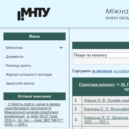
Меню
Бібліотека
Документи
Розклад занять
Сортувати
за автором
за назв
Журнал успішності (коледж)
Зворотній зв'язок
->
Структура каталогу
34.
пр
Останні внесення
1.
Аніщук Н. В. Основи генд
Стійкість освіти і науки в умовах
трансформації: матеріали ІV
2.
Бандура О. О. Філософія 
Міжнародної науково-практичної
конференції , м. Київ, 06-07 трав.
Бариська Я. О. Загальна 
3.
2026 р.: зб. тез. — Київ: ЗВО "МНТУ",
2021. — 552 с.
2026. — 609 с.