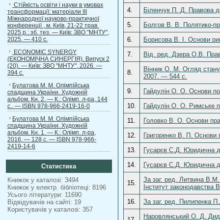
Стійкість освіти і науки в умовах
4.
Біленчук П. Д. Правова де
трансформації: матеріали ІІІ
Міжнародної науково-практичної
5.
Болгов В. В. Полятико-пр
конференції , м. Київ, 21-22 трав.
2025 р.: зб. тез. — Київ: ЗВО "МНТУ",
2025. — 410 с.
6.
Борисова В. І. Основи ри
ECONOMIC SYNERGY
7.
Від. ред. Дзера О.В. Пра
(ЕКОНОМІЧНА СИНЕРГІЯ). Випуск 2
(20). — Київ: ЗВО "МНТУ", 2026. —
Вінник О. М. Огляд стану
8.
394 с.
2007. — 544 с.
Булатова М. М. Олімпійська
9.
Гайдулін О. О. Основи по
спадщина України. Художній
альбом. Кн. 2. — К.: Олімп. л-ра, 144
10.
Гайдулін О. О. Римське п
с.. — ISBN 978-966-2419-16-0
Булатова М. М. Олімпійська
11.
Головко В. О. Основи пра
спадщина України. Художній
альбом. Кн. 1. — К.: Олімп. л-ра,
12.
Григоренко В. П. Основи 
2016. — 128 с. — ISBN 978-966-
2419-14-6
13.
Гусарєв С.Д. Юридична де
14.
Гусарєв С.Д. Юридична де
Статистика
За заг. ред. Литвина В.М
Книжок у каталозі: 3494
15.
Інститут законодавства В
Книжок у електр. бібліотеці: 8196
Усього літератури: 11690
16.
За заг. ред. Пилипенка П.
Відвідувачів на сайті: 19
Користувачів у каталозі: 357
Наровлянський О. Д. Дида
17.