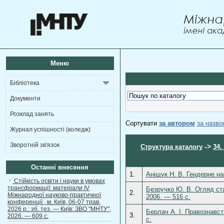
Меню
Бібліотека
Документи
Розклад занять
Сортувати
за автором
за назв
Журнал успішності (коледж)
Зворотній зв'язок
->
Структура каталогу
34.
Останні внесення
1.
Аніщук Н. В. Гендерне на
Стійкість освіти і науки в умовах
трансформації: матеріали ІV
Безручко Ю. В. Огляд ста
2.
Міжнародної науково-практичної
2006. — 516 с.
конференції , м. Київ, 06-07 трав.
2026 р.: зб. тез. — Київ: ЗВО "МНТУ",
Берлач А. І. Правознавст
3.
2026. — 609 с.
с.