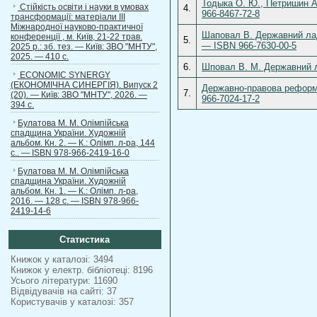
Тодыка О. Ю., Петришин А
Стійкість освіти і науки в умовах
4.
966-8467-72-8
трансформації: матеріали ІІІ
Міжнародної науково-практичної
Шаповал В. Державний лад 
конференції , м. Київ, 21-22 трав.
5.
— ISBN 966-7630-00-5
2025 р.: зб. тез. — Київ: ЗВО "МНТУ",
2025. — 410 с.
6.
Шповал В. М. Державний ла
ECONOMIC SYNERGY
(ЕКОНОМІЧНА СИНЕРГІЯ). Випуск 2
Державно-правова реформа 
7.
(20). — Київ: ЗВО "МНТУ", 2026. —
966-7024-17-2
394 с.
Булатова М. М. Олімпійська
спадщина України. Художній
альбом. Кн. 2. — К.: Олімп. л-ра, 144
с.. — ISBN 978-966-2419-16-0
Булатова М. М. Олімпійська
спадщина України. Художній
альбом. Кн. 1. — К.: Олімп. л-ра,
2016. — 128 с. — ISBN 978-966-
2419-14-6
Статистика
Книжок у каталозі: 3494
Книжок у електр. бібліотеці: 8196
Усього літератури: 11690
Відвідувачів на сайті: 37
Користувачів у каталозі: 357