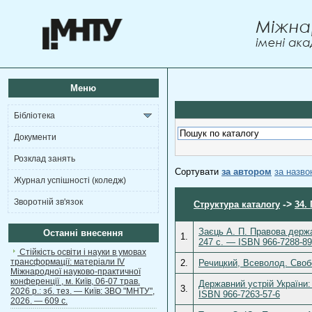
Меню
Бібліотека
Документи
Розклад занять
Сортувати
за автором
за назв
Журнал успішності (коледж)
Зворотній зв'язок
->
Структура каталогу
34.
Заєць А. П. Правова держа
Останні внесення
1.
247 с. — ISBN 966-7288-89
Стійкість освіти і науки в умовах
трансформації: матеріали ІV
2.
Речицкий, Всеволод. Своб
Міжнародної науково-практичної
конференції , м. Київ, 06-07 трав.
Державний устрій України:
3.
2026 р.: зб. тез. — Київ: ЗВО "МНТУ",
ISBN 966-7263-57-6
2026. — 609 с.