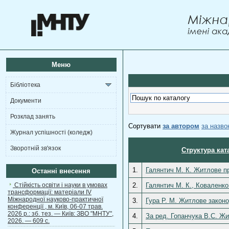
Меню
Бібліотека
Документи
Розклад занять
Сортувати
за автором
за назв
Журнал успішності (коледж)
Зворотній зв'язок
Структура кат
1.
Галянтич М. К. Житлове пр
Останні внесення
Стійкість освіти і науки в умовах
2.
Галянтич М. К., Коваленко 
трансформації: матеріали ІV
Міжнародної науково-практичної
3.
Гура Р. М. Житлове законо
конференції , м. Київ, 06-07 трав.
2026 р.: зб. тез. — Київ: ЗВО "МНТУ",
4.
За ред. Гопанчука В.С. Жит
2026. — 609 с.