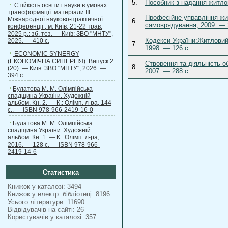
5.
Пособник з надання житлови
Стійкість освіти і науки в умовах
трансформації: матеріали ІІІ
Професійне управління жи
Міжнародної науково-практичної
6.
самоврядування, 2009. — 
конференції , м. Київ, 21-22 трав.
2025 р.: зб. тез. — Київ: ЗВО "МНТУ",
Кодекси України:Житловий 
2025. — 410 с.
7.
1998. — 126 c.
ECONOMIC SYNERGY
(ЕКОНОМІЧНА СИНЕРГІЯ). Випуск 2
Створення та діяльність о
8.
(20). — Київ: ЗВО "МНТУ", 2026. —
2007. — 288 с.
394 с.
Булатова М. М. Олімпійська
спадщина України. Художній
альбом. Кн. 2. — К.: Олімп. л-ра, 144
с.. — ISBN 978-966-2419-16-0
Булатова М. М. Олімпійська
спадщина України. Художній
альбом. Кн. 1. — К.: Олімп. л-ра,
2016. — 128 с. — ISBN 978-966-
2419-14-6
Статистика
Книжок у каталозі: 3494
Книжок у електр. бібліотеці: 8196
Усього літератури: 11690
Відвідувачів на сайті: 26
Користувачів у каталозі: 357