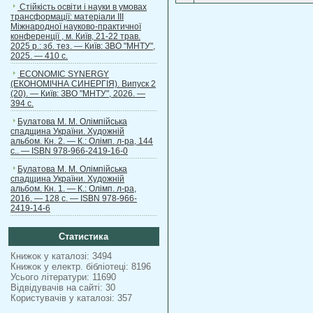
Стійкість освіти і науки в умовах
трансформації: матеріали ІІІ
Міжнародної науково-практичної
конференції , м. Київ, 21-22 трав.
2025 р.: зб. тез. — Київ: ЗВО "МНТУ",
2025. — 410 с.
ECONOMIC SYNERGY
(ЕКОНОМІЧНА СИНЕРГІЯ). Випуск 2
(20). — Київ: ЗВО "МНТУ", 2026. —
394 с.
Булатова М. М. Олімпійська
спадщина України. Художній
альбом. Кн. 2. — К.: Олімп. л-ра, 144
с.. — ISBN 978-966-2419-16-0
Булатова М. М. Олімпійська
спадщина України. Художній
альбом. Кн. 1. — К.: Олімп. л-ра,
2016. — 128 с. — ISBN 978-966-
2419-14-6
Статистика
Книжок у каталозі: 3494
Книжок у електр. бібліотеці: 8196
Усього літератури: 11690
Відвідувачів на сайті: 30
Користувачів у каталозі: 357