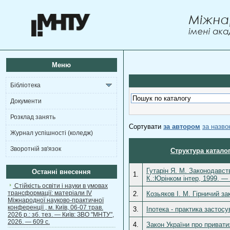
Меню
Бібліотека
Документи
Розклад занять
Сортувати
за автором
за назв
Журнал успішності (коледж)
Зворотній зв'язок
Структура катало
Гутарін Я. М. Законодавст
Останні внесення
1.
К.:Юрінком інтер, 1999. — 
Стійкість освіти і науки в умовах
трансформації: матеріали ІV
2.
Козьяков І. М. Гірничий за
Міжнародної науково-практичної
конференції , м. Київ, 06-07 трав.
3.
Іпотека - практика застос
2026 р.: зб. тез. — Київ: ЗВО "МНТУ",
2026. — 609 с.
4.
Закон України про привати