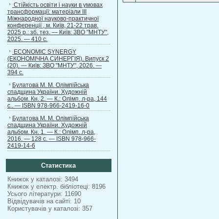
Стійкість освіти і науки в умовах
трансформації: матеріали ІІІ
Міжнародної науково-практичної
конференції , м. Київ, 21-22 трав.
2025 р.: зб. тез. — Київ: ЗВО "МНТУ",
2025. — 410 с.
ECONOMIC SYNERGY
(ЕКОНОМІЧНА СИНЕРГІЯ). Випуск 2
(20). — Київ: ЗВО "МНТУ", 2026. —
394 с.
Булатова М. М. Олімпійська
спадщина України. Художній
альбом. Кн. 2. — К.: Олімп. л-ра, 144
с.. — ISBN 978-966-2419-16-0
Булатова М. М. Олімпійська
спадщина України. Художній
альбом. Кн. 1. — К.: Олімп. л-ра,
2016. — 128 с. — ISBN 978-966-
2419-14-6
Статистика
Книжок у каталозі: 3494
Книжок у електр. бібліотеці: 8196
Усього літератури: 11690
Відвідувачів на сайті: 10
Користувачів у каталозі: 357