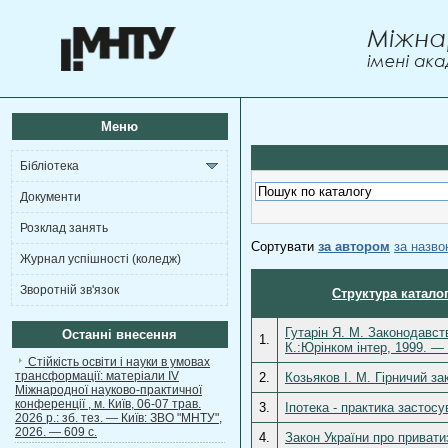
Меню
Бібліотека
Документи
Розклад занять
Сортувати
за автором
за назв
Журнал успішності (коледж)
Зворотній зв'язок
Структура катало
Гутарін Я. М. Законодавст
Останні внесення
1.
К.:Юрінком інтер, 1999. — 
Стійкість освіти і науки в умовах
трансформації: матеріали ІV
2.
Козьяков І. М. Гірничий за
Міжнародної науково-практичної
конференції , м. Київ, 06-07 трав.
3.
Іпотека - практика застос
2026 р.: зб. тез. — Київ: ЗВО "МНТУ",
2026. — 609 с.
4.
Закон України про привати