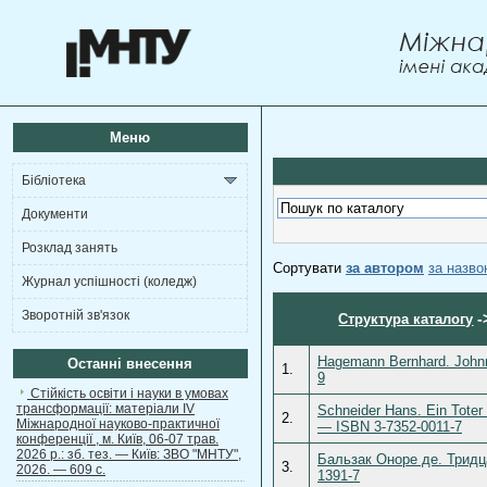
Меню
Бібліотека
Документи
Розклад занять
Сортувати
за автором
за назв
Журнал успішності (коледж)
Зворотній зв'язок
-
Структура каталогу
Hagemann Bernhard. Johnn
Останні внесення
1.
9
Стійкість освіти і науки в умовах
трансформації: матеріали ІV
Schneider Hans. Ein Toter
2.
Міжнародної науково-практичної
— ISBN 3-7352-0011-7
конференції , м. Київ, 06-07 трав.
2026 р.: зб. тез. — Київ: ЗВО "МНТУ",
Бальзак Оноре де. Тридц
3.
2026. — 609 с.
1391-7