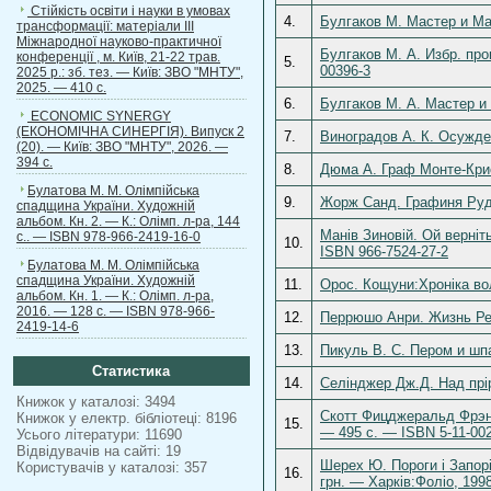
Стійкість освіти і науки в умовах
4.
Булгаков М. Мастер и Ма
трансформації: матеріали ІІІ
Міжнародної науково-практичної
Булгаков М. А. Избр. прои
конференції , м. Київ, 21-22 трав.
5.
00396-3
2025 р.: зб. тез. — Київ: ЗВО "МНТУ",
2025. — 410 с.
6.
Булгаков М. А. Мастер и
ECONOMIC SYNERGY
(ЕКОНОМІЧНА СИНЕРГІЯ). Випуск 2
7.
Виноградов А. К. Осужден
(20). — Київ: ЗВО "МНТУ", 2026. —
394 с.
8.
Дюма А. Граф Монте-Крис
Булатова М. М. Олімпійська
9.
Жорж Санд. Графиня Рудо
спадщина України. Художній
альбом. Кн. 2. — К.: Олімп. л-ра, 144
Манів Зиновій. Ой верніт
с.. — ISBN 978-966-2419-16-0
10.
ISBN 966-7524-27-2
Булатова М. М. Олімпійська
спадщина України. Художній
11.
Орос. Кощуни:Хроніка вол
альбом. Кн. 1. — К.: Олімп. л-ра,
2016. — 128 с. — ISBN 978-966-
12.
Перрюшо Анри. Жизнь Рен
2419-14-6
13.
Пикуль В. С. Пером и шпа
Статистика
14.
Селінджер Дж.Д. Над прір
Книжок у каталозі: 3494
Скотт Фицджеральд Фрэнс
Книжок у електр. бібліотеці: 8196
15.
— 495 c. — ISBN 5-11-00
Усього літератури: 11690
Відвідувачів на сайті: 19
Шерех Ю. Пороги і Запоріж
Користувачів у каталозі: 357
16.
грн. — Харків:Фоліо, 1998