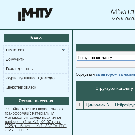
Меню
Бібліотека
Документи
Розклад занять
Сортувати
за автором
за назв
Журнал успішності (коледж)
Зворотній зв'язок
Структура каталогу
Останні внесення
1.
Цимбалюк В. І. Нейрохірур
Стійкість освіти і науки в умовах
трансформації: матеріали ІV
Міжнародної науково-практичної
конференції , м. Київ, 06-07 трав.
2026 р.: зб. тез. — Київ: ЗВО "МНТУ",
2026. — 609 с.