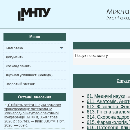
Меню
Бібліотека
Документи
Розклад занять
Журнал успішності (коледж)
Структ
Зворотній зв'язок
61. Медичні науки
Останні внесення
(1
611. Анатомія. Ана
Стійкість освіти і науки в умовах
612. Фізіологія. Фіз
трансформації: матеріали ІV
613. Гігієна загалом
Міжнародної науково-практичної
614. Охорона здоро
конференції , м. Київ, 06-07 трав.
2026 р.: зб. тез. — Київ: ЗВО "МНТУ",
615. Фармакологія. 
2026. — 609 с.
616. Патологія. Клі