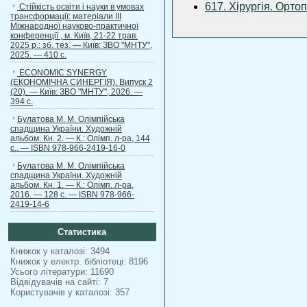
617. Хірургія. Орто
Стійкість освіти і науки в умовах
трансформації: матеріали ІІІ
Міжнародної науково-практичної
конференції , м. Київ, 21-22 трав.
2025 р.: зб. тез. — Київ: ЗВО "МНТУ",
2025. — 410 с.
ECONOMIC SYNERGY
(ЕКОНОМІЧНА СИНЕРГІЯ). Випуск 2
(20). — Київ: ЗВО "МНТУ", 2026. —
394 с.
Булатова М. М. Олімпійська
спадщина України. Художній
альбом. Кн. 2. — К.: Олімп. л-ра, 144
с.. — ISBN 978-966-2419-16-0
Булатова М. М. Олімпійська
спадщина України. Художній
альбом. Кн. 1. — К.: Олімп. л-ра,
2016. — 128 с. — ISBN 978-966-
2419-14-6
Статистика
Книжок у каталозі: 3494
Книжок у електр. бібліотеці: 8196
Усього літератури: 11690
Відвідувачів на сайті: 7
Користувачів у каталозі: 357