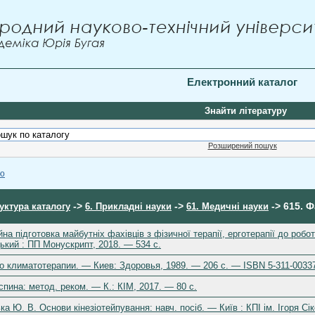
Електронний каталог
Знайти літературу
Розширений пошук
ою
->
->
-> 615. Ф
уктура каталогу
6. Прикладні науки
61. Медичні науки
на підготовка майбутніх фахівців з фізичної терапії, ерготерапії до роб
кий : ПП Монускрипт, 2018. — 534 с.
по климатотерапии. — Киев: Здоровья, 1989. — 206 с. — ISBN 5-311-0033
спина: метод. реком. — К.: КІМ, 2017. — 80 с.
а Ю. В. Основи кінезіотейпування: навч. посіб. — Київ : КПІ ім. Ігоря Сі