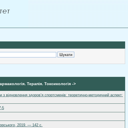
армакологія. Терапія. Токсикологія ->
оти з відновлення здоров’я спортсменів: теоретично-методичний аспект:
7-5
корського, 2019. — 142 с.