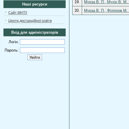
19.
Мурза В. П., Мухін В. М.
Наші ресурси
20.
Мурза В. П., Філіппов М.
Сайт МНТУ
Центр дистанційної освіти
Вхід для адміністраторів
Логін:
Пароль: