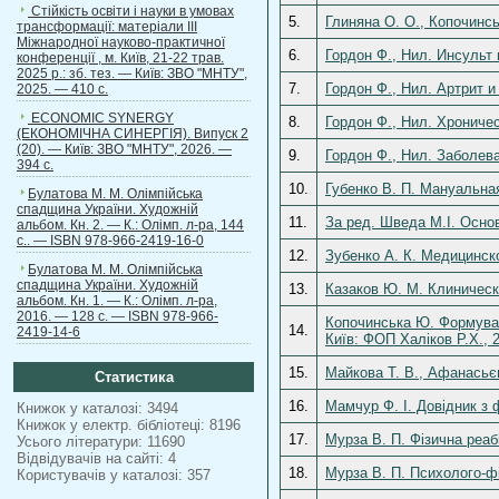
Стійкість освіти і науки в умовах
5.
Глиняна О. О., Копочинсь
трансформації: матеріали ІІІ
Міжнародної науково-практичної
6.
Гордон Ф., Нил. Инсульт 
конференції , м. Київ, 21-22 трав.
2025 р.: зб. тез. — Київ: ЗВО "МНТУ",
7.
Гордон Ф., Нил. Артрит и
2025. — 410 с.
ECONOMIC SYNERGY
8.
Гордон Ф., Нил. Хроничес
(ЕКОНОМІЧНА СИНЕРГІЯ). Випуск 2
(20). — Київ: ЗВО "МНТУ", 2026. —
9.
Гордон Ф., Нил. Заболев
394 с.
10.
Губенко В. П. Мануальная
Булатова М. М. Олімпійська
спадщина України. Художній
11.
За ред. Шведа М.І. Основ
альбом. Кн. 2. — К.: Олімп. л-ра, 144
с.. — ISBN 978-966-2419-16-0
12.
Зубенко А. К. Медицинско
Булатова М. М. Олімпійська
спадщина України. Художній
13.
Казаков Ю. М. Клиническ
альбом. Кн. 1. — К.: Олімп. л-ра,
2016. — 128 с. — ISBN 978-966-
Копочинська Ю. Формуванн
14.
2419-14-6
Київ: ФОП Халіков Р.Х., 
15.
Майкова Т. В., Афанасьєв
Статистика
16.
Мамчур Ф. І. Довідник з ф
Книжок у каталозі: 3494
Книжок у електр. бібліотеці: 8196
17.
Мурза В. П. Фізична реабі
Усього літератури: 11690
Відвідувачів на сайті: 4
18.
Мурза В. П. Психолого-фі
Користувачів у каталозі: 357