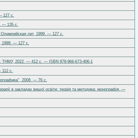
— 127 c.
. — 135 c.
:Олимпийская лит, 1999. — 127 c.
 1999. — 127 c.
ь: ТНМУ, 2022. — 412 с. — ISBN 978-966-673-406-1
 112 с.
рграфика", 2008. — 76 с.
ерапії в закладах вищої освіти: теорія та методика: монографія. —