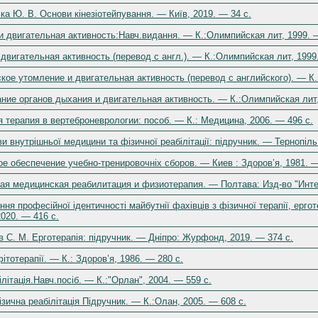
ка Ю. В. Основи кінезіотейпування. — Київ, 2019. — 34 с.
и двигательная активность:Навч.видання. — К.:Олимпийская лит, 1999. 
 двигательная активность (перевод с англ.). — К.:Олимпийская лит, 1999
кое утомление и двигательная активность (перевод с английского). — К.
ание органов дыхания и двигательная активность. — К.:Олимпийская лит,
 терапия в вертеброневрологии: пособ. — К.: Медицина, 2006. — 496 с.
и внутрішньої медицини та фізичної реабілітації: підручник. — Тернопіл
е обеспечение учебно-тренировочніх сборов. — Киев : Здоров’я, 1981. —
ая медицинская реабилитация и физиотерапия. — Полтава: Изд-во "Инте
я професійної ідентичності майбутнії фахівців з фізичної терапії, ергот
2020. — 416 с.
 С. М. Ерготерапія: підручник. — Дніпро: Журфонд, 2019. — 374 с.
ітотерапії. — К.: Здоров’я, 1986. — 280 с.
літація.Навч.посіб. — К.:"Орлан", 2004. — 559 c.
зична реабілітація Підручник. — К.:Олан, 2005. — 608 c.