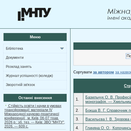
Меню
Бібліотека
Документи
Розклад занять
Сортувати
за автором
за назв
Журнал успішності (коледж)
Зворотній зв'язок
Стр
Базильчук О. В. Професій
Останні внесення
1.
монографія. — Хмельниць
Стійкість освіти і науки в умовах
трансформації: матеріали ІV
2.
Бокша В. Г. Справочник 
Міжнародної науково-практичної
конференції , м. Київ, 06-07 трав.
3.
Васильєва І. В. Здорова 
2026 р.: зб. тез. — Київ: ЗВО "МНТУ",
2026. — 609 с.
4.
Глиняна О. О., Копочинськ