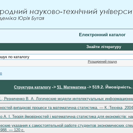
Електронний каталог
Знайти літературу
Розширений пошук
ою
->
-> 519.2. Ймовірність
Структура каталогу
51. Математика
Е., Резниченко В. А. Логические модели интелектуальных информационны
рностей,випадкові процеси та математична статистика. — К.:Техніка, 2004
 А. І. Теорія ймовірностей і математична статистика для економістів: на
еские указания к самостоятельной работе студентов экономических спе
988. — 120 c.