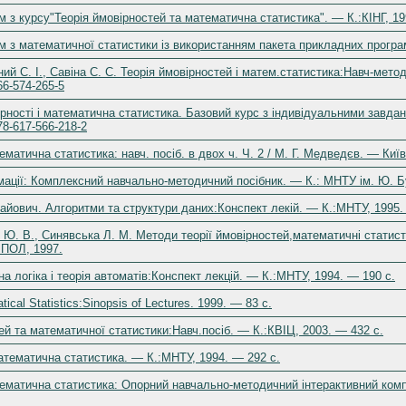
м з курсу"Теорія ймовірностей та математична статистика". — К.:КІНГ, 19
м з математичної статистики із використанням пакета прикладних програм
ий С. І., Савіна С. С. Теорія ймовірностей і матем.статистика:Навч-метод
6-574-265-5
ірності і математична статистика. Базовий курс з індивідуальними завданн
8-617-566-218-2
ематична статистика: навч. посіб. в двох ч. Ч. 2 / М. Г. Медведєв. — Киї
мації: Комплексний навчально-методичний посібник. — К.: МНТУ ім. Ю. Бу
айович. Алгоритми та структури даних:Конспект лекій. — К.:МНТУ, 1995.
к Ю. В., Синявська Л. М. Методи теорії ймовірностей,математичні статис
ІПОЛ, 1997.
а логіка і теорія автоматів:Конспект лекцій. — К.:МНТУ, 1994. — 190 c.
tical Statistics:Sinopsis of Lectures. 1999. — 83 c.
ей та математичної статистики:Навч.посіб. — К.:КВІЦ, 2003. — 432 c.
атематична статистика. — К.:МНТУ, 1994. — 292 c.
тематична статистика: Опорний навчально-методичний інтерактивний комп