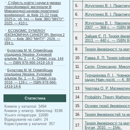
Стійкість освіти і науки в умовах
5.
Жлуктенко В. І. Практику
трансформації: матеріали ІІІ
Міжнародної науково-практичної
6.
Жлуктенко В. І. Практику
конференції , м. Київ, 21-22 трав.
2025 р.: зб. тез. — Київ: ЗВО "МНТУ",
Жлуктенко В. І., Наконечн
2025. — 410 с.
7.
2007. — 368 с. — ISBN 96
ECONOMIC SYNERGY
(ЕКОНОМІЧНА СИНЕРГІЯ). Випуск 2
Зайцев Є. П. Теорія ймов
8.
(20). — Київ: ЗВО "МНТУ", 2026. —
2013. — 440 с. — ISBN 97
394 с.
9.
Теорія ймовірності та мат
Булатова М. М. Олімпійська
спадщина України. Художній
10.
Равва Д. П. Теорія інфор
альбом. Кн. 2. — К.: Олімп. л-ра, 144
с.. — ISBN 978-966-2419-16-0
11.
Селін, Олександр, Микол
Булатова М. М. Олімпійська
спадщина України. Художній
Турчанінова Л. І., Човню
12.
альбом. Кн. 1. — К.: Олімп. л-ра,
задач:Навч.посіб. — К.:В
2016. — 128 с. — ISBN 978-966-
2419-14-6
13.
Чертова О. Р. Математичн
14.
Probalitity Theory Mathema
Статистика
15.
Основи теорії ймовірност
Книжок у каталозі: 3494
Книжок у електр. бібліотеці: 8196
16.
Теорія ймовірностей та м
Усього літератури: 11690
Відвідувачів на сайті: 24
Теорія ймовірності та ма
Користувачів у каталозі: 357
17.
Бугая, 2010. — 154с.