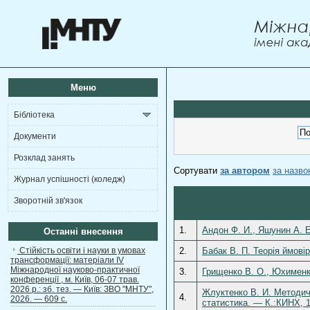
Меню
Бібліотека
Документи
Розклад занять
Сортувати
за автором
за назв
Журнал успішності (коледж)
Зворотній зв'язок
1.
Андон Ф. И., Яшунин А. 
Останні внесення
Стійкість освіти і науки в умовах
2.
Бабак В. П. Теорія ймові
трансформації: матеріали ІV
Міжнародної науково-практичної
3.
Грищенко В. О., Юхименко
конференції , м. Київ, 06-07 трав.
2026 р.: зб. тез. — Київ: ЗВО "МНТУ",
Жлуктенко В. И. Методич
4.
2026. — 609 с.
статистика. — К.:КИНХ, 1