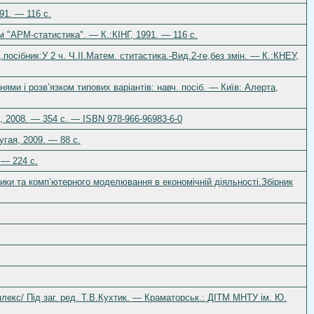
91. — 116 c.
 "АРМ-статистика". — К.:КІНГ, 1991. — 116 c.
.посібник:У 2 ч. Ч.ІІ.Матем. ститастика.-Вид.2-ге,без змін. — К.:КНЕУ,
ями і розв’язком типових варіантів: навч. посіб. — Київ: Алерта,
в, 2008. — 354 с. — ISBN 978-966-96983-6-0
гая, 2009. — 88 c.
 — 224 c.
тики та комп’ютерного моделювання в економічній діяльності.Збірник
лекс/ Під заг. ред. Т.В.Кухтик. — Краматорськ.: ДІТМ МНТУ ім. Ю.