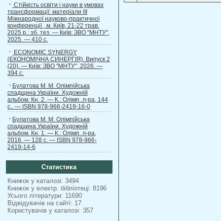
Стійкість освіти і науки в умовах
трансформації: матеріали ІІІ
Міжнародної науково-практичної
конференції , м. Київ, 21-22 трав.
2025 р.: зб. тез. — Київ: ЗВО "МНТУ",
2025. — 410 с.
ECONOMIC SYNERGY
(ЕКОНОМІЧНА СИНЕРГІЯ). Випуск 2
(20). — Київ: ЗВО "МНТУ", 2026. —
394 с.
Булатова М. М. Олімпійська
спадщина України. Художній
альбом. Кн. 2. — К.: Олімп. л-ра, 144
с.. — ISBN 978-966-2419-16-0
Булатова М. М. Олімпійська
спадщина України. Художній
альбом. Кн. 1. — К.: Олімп. л-ра,
2016. — 128 с. — ISBN 978-966-
2419-14-6
Статистика
Книжок у каталозі: 3494
Книжок у електр. бібліотеці: 8196
Усього літератури: 11690
Відвідувачів на сайті: 17
Користувачів у каталозі: 357