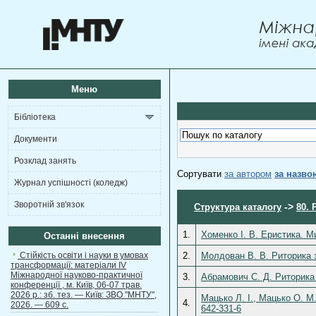
Меню
Бібліотека
Документи
Розклад занять
Сортувати
за автором
за назво
Журнал успішності (коледж)
Зворотній зв'язок
->
Структура каталогу
80.
1.
Хоменко І. В. Еристика. Ми
Останні внесення
Стійкість освіти і науки в умовах
2.
Молдован В. В. Риторика з
трансформації: матеріали ІV
Міжнародної науково-практичної
3.
Абрамович С. Д. Риторика 
конференції , м. Київ, 06-07 трав.
2026 р.: зб. тез. — Київ: ЗВО "МНТУ",
Мацько Л. І., Мацько О. М
4.
2026. — 609 с.
642-331-6