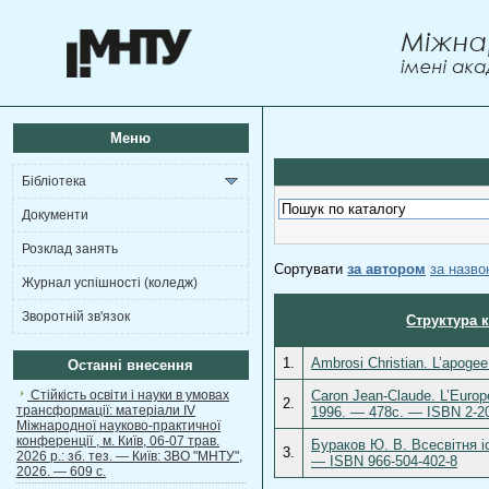
Меню
Бібліотека
Документи
Розклад занять
Сортувати
за автором
за назв
Журнал успішності (коледж)
Зворотній зв'язок
Структура 
1.
Ambrosi Christian. L’apog
Останні внесення
Стійкість освіти і науки в умовах
Caron Jean-Claude. L’Europ
2.
трансформації: матеріали ІV
1996. — 478с. — ISBN 2-2
Міжнародної науково-практичної
конференції , м. Київ, 06-07 трав.
Бураков Ю. В. Всесвітня іс
3.
2026 р.: зб. тез. — Київ: ЗВО "МНТУ",
— ISBN 966-504-402-8
2026. — 609 с.