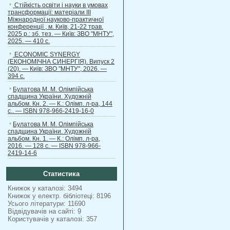
Стійкість освіти і науки в умовах
трансформації: матеріали ІІІ
Міжнародної науково-практичної
конференції , м. Київ, 21-22 трав.
2025 р.: зб. тез. — Київ: ЗВО "МНТУ",
2025. — 410 с.
ECONOMIC SYNERGY
(ЕКОНОМІЧНА СИНЕРГІЯ). Випуск 2
(20). — Київ: ЗВО "МНТУ", 2026. —
394 с.
Булатова М. М. Олімпійська
спадщина України. Художній
альбом. Кн. 2. — К.: Олімп. л-ра, 144
с.. — ISBN 978-966-2419-16-0
Булатова М. М. Олімпійська
спадщина України. Художній
альбом. Кн. 1. — К.: Олімп. л-ра,
2016. — 128 с. — ISBN 978-966-
2419-14-6
Статистика
Книжок у каталозі: 3494
Книжок у електр. бібліотеці: 8196
Усього літератури: 11690
Відвідувачів на сайті: 9
Користувачів у каталозі: 357