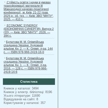
Стійкість освіти і науки в умовах
трансформації: матеріали ІІІ
Міжнародної науково-практичної
конференції , м. Київ, 21-22 трав.
2025 р.: зб. тез. — Київ: ЗВО "МНТУ",
2025. — 410 с.
ECONOMIC SYNERGY
(ЕКОНОМІЧНА СИНЕРГІЯ). Випуск 2
(20). — Київ: ЗВО "МНТУ", 2026. —
394 с.
Булатова М. М. Олімпійська
спадщина України. Художній
альбом. Кн. 2. — К.: Олімп. л-ра, 144
с.. — ISBN 978-966-2419-16-0
Булатова М. М. Олімпійська
спадщина України. Художній
альбом. Кн. 1. — К.: Олімп. л-ра,
2016. — 128 с. — ISBN 978-966-
2419-14-6
Статистика
Книжок у каталозі: 3494
Книжок у електр. бібліотеці: 8196
Усього літератури: 11690
Відвідувачів на сайті: 8
Користувачів у каталозі: 357