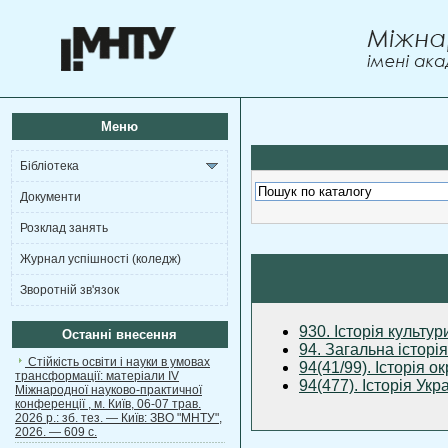
Меню
Бібліотека
Документи
Розклад занять
Журнал успішності (коледж)
Зворотній зв'язок
930. Історія культур
Останні внесення
94. Загальна історія
Стійкість освіти і науки в умовах
94(41/99). Історія о
трансформації: матеріали ІV
94(477). Історія Укр
Міжнародної науково-практичної
конференції , м. Київ, 06-07 трав.
2026 р.: зб. тез. — Київ: ЗВО "МНТУ",
2026. — 609 с.