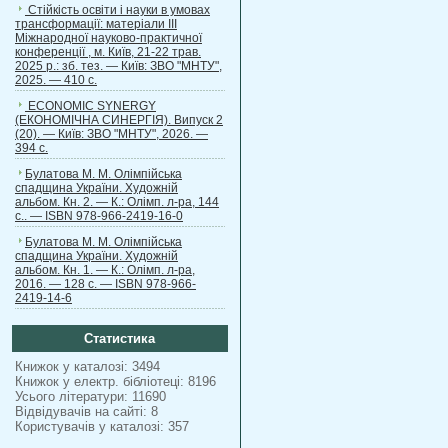
Стійкість освіти і науки в умовах
трансформації: матеріали ІІІ
Міжнародної науково-практичної
конференції , м. Київ, 21-22 трав.
2025 р.: зб. тез. — Київ: ЗВО "МНТУ",
2025. — 410 с.
ECONOMIC SYNERGY
(ЕКОНОМІЧНА СИНЕРГІЯ). Випуск 2
(20). — Київ: ЗВО "МНТУ", 2026. —
394 с.
Булатова М. М. Олімпійська
спадщина України. Художній
альбом. Кн. 2. — К.: Олімп. л-ра, 144
с.. — ISBN 978-966-2419-16-0
Булатова М. М. Олімпійська
спадщина України. Художній
альбом. Кн. 1. — К.: Олімп. л-ра,
2016. — 128 с. — ISBN 978-966-
2419-14-6
Статистика
Книжок у каталозі: 3494
Книжок у електр. бібліотеці: 8196
Усього літератури: 11690
Відвідувачів на сайті: 8
Користувачів у каталозі: 357