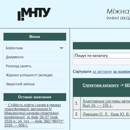
Меню
Бібліотека
Документи
Розклад занять
Сортувати
за автором
за назво
Журнал успішності (коледж)
Зворотній зв'язок
->
Структура каталогу
68
Останні внесення
Адаптивные системы автом
1.
Стійкість освіти і науки в умовах
Вып.16. — 155 с.
трансформації: матеріали ІV
Міжнародної науково-практичної
2.
Левошин О. Л., Крак Ю. В.
конференції , м. Київ, 06-07 трав.
2026 р.: зб. тез. — Київ: ЗВО "МНТУ",
2026. — 609 с.