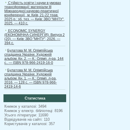
Стійкість освіти і науки в умовах
трансформації: матеріали ІІІ
Міжнародної науково-практичної
конференції , м. Київ, 21-22 трав.
2025 р.: зб. тез. — Київ: ЗВО "МНТУ",
2025. — 410 с.
ECONOMIC SYNERGY
(ЕКОНОМІЧНА СИНЕРГІЯ). Випуск 2
(20). — Київ: ЗВО "МНТУ", 2026. —
394 с.
Булатова М. М. Олімпійська
спадщина України. Художній
альбом. Кн. 2. — К.: Олімп. л-ра, 144
с.. — ISBN 978-966-2419-16-0
Булатова М. М. Олімпійська
спадщина України. Художній
альбом. Кн. 1. — К.: Олімп. л-ра,
2016. — 128 с. — ISBN 978-966-
2419-14-6
Статистика
Книжок у каталозі: 3494
Книжок у електр. бібліотеці: 8196
Усього літератури: 11690
Відвідувачів на сайті: 110
Користувачів у каталозі: 357