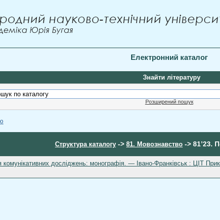
Електронний каталог
Знайти літературу
Розширений пошук
ою
->
-> 81’23. 
Структура каталогу
81. Мовознавство
я комунікативних досліджень: монографія. — Івано-Франківськ : ЦІТ Прика