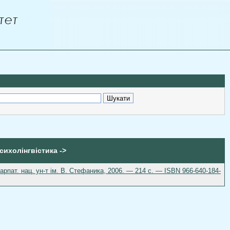
Психолінгвістика ->
рпат. нац. ун-т ім. В. Стефаника, 2006. — 214 с. — ISBN 966-640-184-