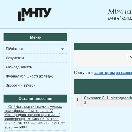
Меню
Бібліотека
Документи
Розклад занять
Сортувати
за автором
за назв
Журнал успішності (коледж)
Зворотній зв'язок
Сахарчук Л. І. Методологі
Останні внесення
1.
3
Стійкість освіти і науки в умовах
трансформації: матеріали ІV
Міжнародної науково-практичної
конференції , м. Київ, 06-07 трав.
2026 р.: зб. тез. — Київ: ЗВО "МНТУ",
2026. — 609 с.