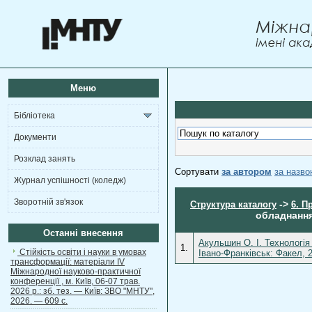
Меню
Бібліотека
Документи
Розклад занять
Сортувати
за автором
за назв
Журнал успішності (коледж)
Зворотній зв'язок
->
Структура каталогу
6. П
обладнання
Останні внесення
Акульшин О. І. Технологія
1.
Стійкість освіти і науки в умовах
Івано-Франківськ: Факел, 
трансформації: матеріали ІV
Міжнародної науково-практичної
конференції , м. Київ, 06-07 трав.
2026 р.: зб. тез. — Київ: ЗВО "МНТУ",
2026. — 609 с.