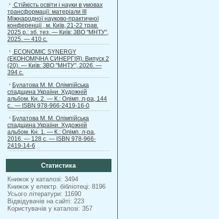
Стійкість освіти і науки в умовах
трансформації: матеріали ІІІ
Міжнародної науково-практичної
конференції , м. Київ, 21-22 трав.
2025 р.: зб. тез. — Київ: ЗВО "МНТУ",
2025. — 410 с.
ECONOMIC SYNERGY
(ЕКОНОМІЧНА СИНЕРГІЯ). Випуск 2
(20). — Київ: ЗВО "МНТУ", 2026. —
394 с.
Булатова М. М. Олімпійська
спадщина України. Художній
альбом. Кн. 2. — К.: Олімп. л-ра, 144
с.. — ISBN 978-966-2419-16-0
Булатова М. М. Олімпійська
спадщина України. Художній
альбом. Кн. 1. — К.: Олімп. л-ра,
2016. — 128 с. — ISBN 978-966-
2419-14-6
Статистика
Книжок у каталозі: 3494
Книжок у електр. бібліотеці: 8196
Усього літератури: 11690
Відвідувачів на сайті: 223
Користувачів у каталозі: 357