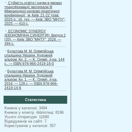
Стійкість освіти і науки в умовах
трансформації: матеріали ІІІ
Міжнародної науково-практичної
конференції , м. Київ, 21-22 трав.
2025 р.: зб. тез. — Київ: ЗВО "МНТУ",
2025. — 410 с.
ECONOMIC SYNERGY
(ЕКОНОМІЧНА СИНЕРГІЯ). Випуск 2
(20). — Київ: ЗВО "МНТУ", 2026. —
394 с.
Булатова М. М. Олімпійська
спадщина України. Художній
альбом. Кн. 2. — К.: Олімп. л-ра, 144
с.. — ISBN 978-966-2419-16-0
Булатова М. М. Олімпійська
спадщина України. Художній
альбом. Кн. 1. — К.: Олімп. л-ра,
2016. — 128 с. — ISBN 978-966-
2419-14-6
Статистика
Книжок у каталозі: 3494
Книжок у електр. бібліотеці: 8196
Усього літератури: 11690
Відвідувачів на сайті: 7
Користувачів у каталозі: 357