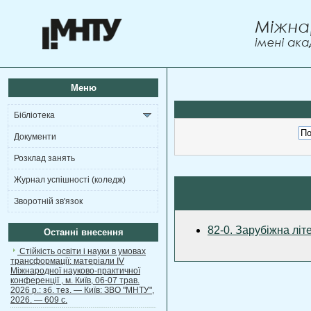
Меню
Бібліотека
Документи
Розклад занять
Журнал успішності (коледж)
Зворотній зв'язок
82-0. Зарубіжна літ
Останні внесення
Стійкість освіти і науки в умовах
трансформації: матеріали ІV
Міжнародної науково-практичної
конференції , м. Київ, 06-07 трав.
2026 р.: зб. тез. — Київ: ЗВО "МНТУ",
2026. — 609 с.