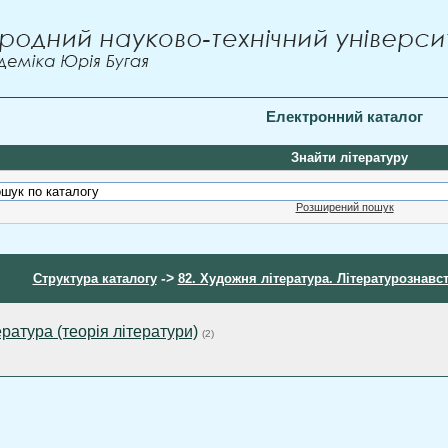
Електронний каталог
Знайти літературу
Розширений пошук
->
Структура каталогу
82. Художня література. Літературознавс
ература (теорія літератури)
(2)