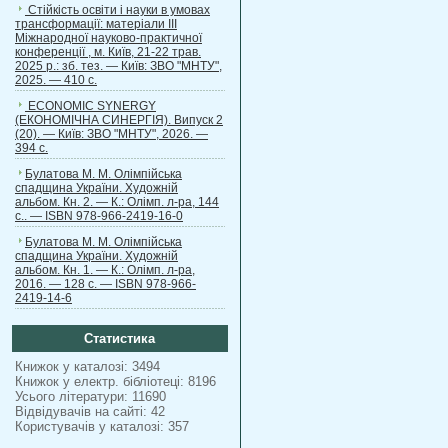
Стійкість освіти і науки в умовах
трансформації: матеріали ІІІ
Міжнародної науково-практичної
конференції , м. Київ, 21-22 трав.
2025 р.: зб. тез. — Київ: ЗВО "МНТУ",
2025. — 410 с.
ECONOMIC SYNERGY
(ЕКОНОМІЧНА СИНЕРГІЯ). Випуск 2
(20). — Київ: ЗВО "МНТУ", 2026. —
394 с.
Булатова М. М. Олімпійська
спадщина України. Художній
альбом. Кн. 2. — К.: Олімп. л-ра, 144
с.. — ISBN 978-966-2419-16-0
Булатова М. М. Олімпійська
спадщина України. Художній
альбом. Кн. 1. — К.: Олімп. л-ра,
2016. — 128 с. — ISBN 978-966-
2419-14-6
Статистика
Книжок у каталозі: 3494
Книжок у електр. бібліотеці: 8196
Усього літератури: 11690
Відвідувачів на сайті: 42
Користувачів у каталозі: 357