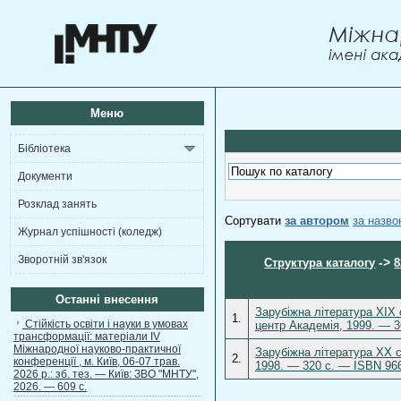
Меню
Бібліотека
Документи
Розклад занять
Сортувати
за автором
за назв
Журнал успішності (коледж)
Зворотній зв'язок
->
Структура каталогу
8
Останні внесення
Зарубіжна література ХІХ
1.
Стійкість освіти і науки в умовах
центр Академія, 1999. — 3
трансформації: матеріали ІV
Міжнародної науково-практичної
Зарубіжна література ХХ 
2.
конференції , м. Київ, 06-07 трав.
1998. — 320 с. — ISBN 966
2026 р.: зб. тез. — Київ: ЗВО "МНТУ",
2026. — 609 с.