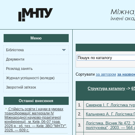
Меню
Бібліотека
Документи
Розклад занять
Сортувати
за автором
за назво
Журнал успішності (коледж)
Зворотній зв'язок
->
Структура каталогу
6
Останні внесення
1.
Смирнов І. Г. Логістика ту
Стійкість освіти і науки в умовах
трансформації: матеріали ІV
2.
Кальченко А. Г. Логістика:
Міжнародної науково-практичної
конференції , м. Київ, 06-07 трав.
Логістика. Вісник № 472. 
3.
2026 р.: зб. тез. — Київ: ЗВО "МНТУ",
політухніка", 2003. — 564 
2026. — 609 с.