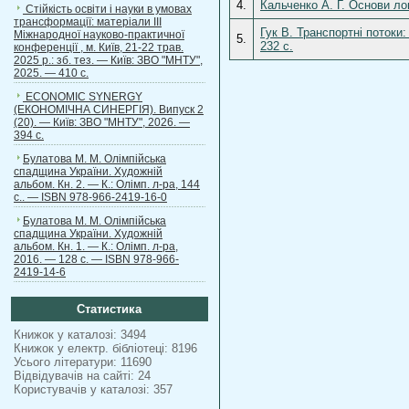
4.
Кальченко А. Г. Основи лог
Стійкість освіти і науки в умовах
трансформації: матеріали ІІІ
Гук В. Транспортні потоки:
Міжнародної науково-практичної
5.
232 с.
конференції , м. Київ, 21-22 трав.
2025 р.: зб. тез. — Київ: ЗВО "МНТУ",
2025. — 410 с.
ECONOMIC SYNERGY
(ЕКОНОМІЧНА СИНЕРГІЯ). Випуск 2
(20). — Київ: ЗВО "МНТУ", 2026. —
394 с.
Булатова М. М. Олімпійська
спадщина України. Художній
альбом. Кн. 2. — К.: Олімп. л-ра, 144
с.. — ISBN 978-966-2419-16-0
Булатова М. М. Олімпійська
спадщина України. Художній
альбом. Кн. 1. — К.: Олімп. л-ра,
2016. — 128 с. — ISBN 978-966-
2419-14-6
Статистика
Книжок у каталозі: 3494
Книжок у електр. бібліотеці: 8196
Усього літератури: 11690
Відвідувачів на сайті: 24
Користувачів у каталозі: 357