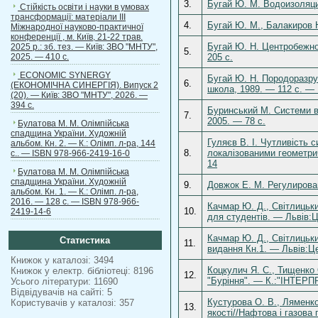
3.
Бугай Ю. М. Водоизоляци
Стійкість освіти і науки в умовах
трансформації: матеріали ІІІ
4.
Бугай Ю. М., Балакиров 
Міжнародної науково-практичної
конференції , м. Київ, 21-22 трав.
Бугай Ю. Н. Центробежн
2025 р.: зб. тез. — Київ: ЗВО "МНТУ",
5.
2025. — 410 с.
205 c.
ECONOMIC SYNERGY
Бугай Ю. Н. Породоразр
6.
(ЕКОНОМІЧНА СИНЕРГІЯ). Випуск 2
школа, 1989. — 112 с. — 
(20). — Київ: ЗВО "МНТУ", 2026. —
394 с.
Буринський М. Системи в
7.
2005. — 78 c.
Булатова М. М. Олімпійська
спадщина України. Художній
Гуляєв В. І. Чутливість 
альбом. Кн. 2. — К.: Олімп. л-ра, 144
8.
локалізованими геометри
с.. — ISBN 978-966-2419-16-0
14
Булатова М. М. Олімпійська
спадщина України. Художній
9.
Довжок Е. М. Регулирова
альбом. Кн. 1. — К.: Олімп. л-ра,
2016. — 128 с. — ISBN 978-966-
Качмар Ю. Д., Світлицьки
10.
2419-14-6
для студентів. — Львів:Ц
Качмар Ю. Д., Світлицьки
Статистика
11.
видання Кн.1. — Львів:Це
Книжок у каталозі: 3494
Коцкулич Я. С., Тищенко
Книжок у електр. бібліотеці: 8196
12.
"Буріння". — К.:"ІНТЕРП
Усього літератури: 11690
Відвідувачів на сайті: 5
Кустурова О. В., Ляменко
Користувачів у каталозі: 357
13.
якості//Нафтова і газова