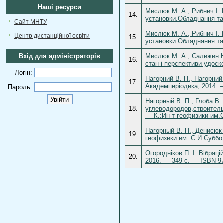
Наші ресурси
Мислюк М. А., Рибнич І. Й
14.
установки.Обладнання та 
Сайт МНТУ
Мислюк М. А., Рибнич І. Й
Центр дистанційної освіти
15.
установки.Обладнання та 
Вхід для адміністраторів
Мислюк М. А., Салижин Ю
16.
стан і перспективи удос
Логін:
Нагорний В. П., Нагорний
17.
Академперіодика, 2014. 
Пароль:
Нагорный В. П., Глоба В
18.
углеводородов,строитель
— К.:Ин-т геофизики им.С
Нагорный В. П., Денисюк
19.
геофизики им. С.И.Суббот
Огородніков П. І. Вібраці
20.
2016. — 349 с. — ISBN 97