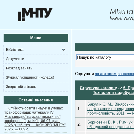
Меню
Бібліотека
Документи
Розклад занять
Сортувати
за автором
за назв
Журнал успішності (коледж)
Зворотній зв'язок
->
Структура каталогу
6. Пр
Технологія видобува
Останні внесення
Бакулін Є. М., Вінярськи
Стійкість освіти і науки в умовах
1.
нафтогазових свердловин
трансформації: матеріали ІV
промисловість, 2011. — 
Міжнародної науково-практичної
конференції , м. Київ, 06-07 трав.
Борисевич В. К., Римчук
2.
2026 р.: зб. тез. — Київ: ЗВО "МНТУ",
обсадженій свердловині.
2026. — 609 с.