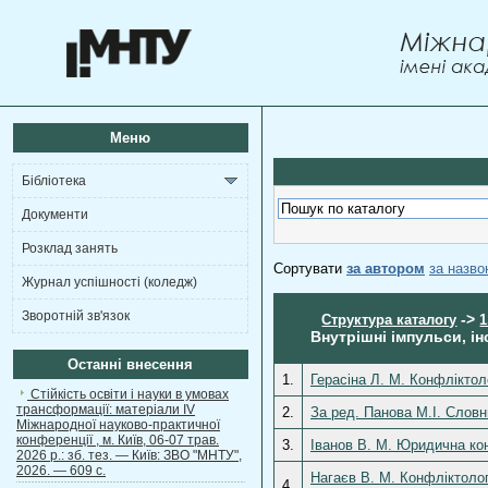
Меню
Бібліотека
Документи
Розклад занять
Сортувати
за автором
за назв
Журнал успішності (коледж)
Зворотній зв'язок
->
Структура каталогу
1
Внутрішні імпульси, ін
Останні внесення
1.
Герасіна Л. М. Конфліктоло
Стійкість освіти і науки в умовах
трансформації: матеріали ІV
2.
За ред. Панова М.І. Словни
Міжнародної науково-практичної
конференції , м. Київ, 06-07 трав.
3.
Іванов В. М. Юридична кон
2026 р.: зб. тез. — Київ: ЗВО "МНТУ",
2026. — 609 с.
Нагаєв В. М. Конфліктолог
4.