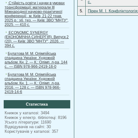
с.
Стійкість освіти і науки в умовах
трансформації: матеріали ІІІ
5.
Пірен М. І. Конфліктологія
Міжнародної науково-практичної
конференції , м. Київ, 21-22 трав.
2025 р.: зб. тез. — Київ: ЗВО "МНТУ",
2025. — 410 с.
ECONOMIC SYNERGY
(ЕКОНОМІЧНА СИНЕРГІЯ). Випуск 2
(20). — Київ: ЗВО "МНТУ", 2026. —
394 с.
Булатова М. М. Олімпійська
спадщина України. Художній
альбом. Кн. 2. — К.: Олімп. л-ра, 144
с.. — ISBN 978-966-2419-16-0
Булатова М. М. Олімпійська
спадщина України. Художній
альбом. Кн. 1. — К.: Олімп. л-ра,
2016. — 128 с. — ISBN 978-966-
2419-14-6
Статистика
Книжок у каталозі: 3494
Книжок у електр. бібліотеці: 8196
Усього літератури: 11690
Відвідувачів на сайті: 30
Користувачів у каталозі: 357