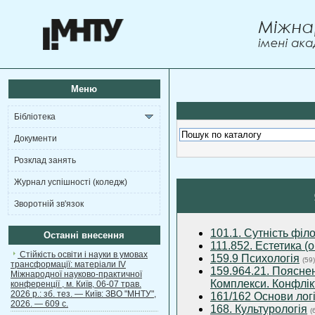
Меню
Бібліотека
Документи
Розклад занять
Журнал успішності (коледж)
Зворотній зв'язок
101.1. Сутність філ
Останні внесення
111.852. Естетика (о
Стійкість освіти і науки в умовах
159.9 Психологія
(59)
трансформації: матеріали ІV
159.964.21. Пояснен
Міжнародної науково-практичної
Комплекси. Конфлік
конференції , м. Київ, 06-07 трав.
2026 р.: зб. тез. — Київ: ЗВО "МНТУ",
161/162 Основи лог
2026. — 609 с.
168. Культурологія
(