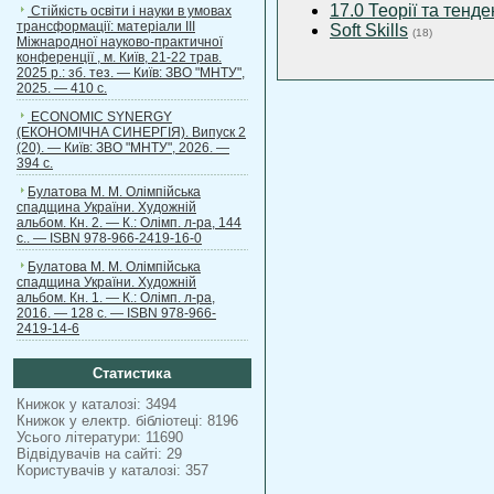
17.0 Теорії та тенде
Стійкість освіти і науки в умовах
трансформації: матеріали ІІІ
Soft Skills
(18)
Міжнародної науково-практичної
конференції , м. Київ, 21-22 трав.
2025 р.: зб. тез. — Київ: ЗВО "МНТУ",
2025. — 410 с.
ECONOMIC SYNERGY
(ЕКОНОМІЧНА СИНЕРГІЯ). Випуск 2
(20). — Київ: ЗВО "МНТУ", 2026. —
394 с.
Булатова М. М. Олімпійська
спадщина України. Художній
альбом. Кн. 2. — К.: Олімп. л-ра, 144
с.. — ISBN 978-966-2419-16-0
Булатова М. М. Олімпійська
спадщина України. Художній
альбом. Кн. 1. — К.: Олімп. л-ра,
2016. — 128 с. — ISBN 978-966-
2419-14-6
Статистика
Книжок у каталозі: 3494
Книжок у електр. бібліотеці: 8196
Усього літератури: 11690
Відвідувачів на сайті: 29
Користувачів у каталозі: 357