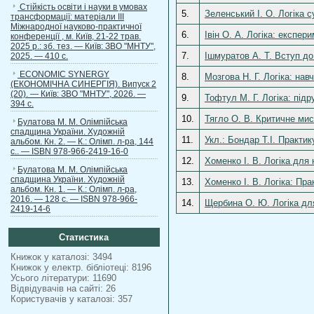
Стійкість освіти і науки в умовах
5.
Зеленський І. О. Логіка 
трансформації: матеріали ІІІ
Міжнародної науково-практичної
6.
Івін О. А. Логіка: експер
конференції , м. Київ, 21-22 трав.
2025 р.: зб. тез. — Київ: ЗВО "МНТУ",
7.
Ішмуратов А. Т. Вступ до
2025. — 410 с.
ECONOMIC SYNERGY
8.
Мозгова Н. Г. Логіка: нав
(ЕКОНОМІЧНА СИНЕРГІЯ). Випуск 2
(20). — Київ: ЗВО "МНТУ", 2026. —
9.
Тофтул М. Г. Логіка: під
394 с.
10.
Тягло О. В. Критичне мис
Булатова М. М. Олімпійська
спадщина України. Художній
11.
Укл.: Бондар Т.І. Практик
альбом. Кн. 2. — К.: Олімп. л-ра, 144
с.. — ISBN 978-966-2419-16-0
12.
Хоменко І. В. Логіка для 
Булатова М. М. Олімпійська
спадщина України. Художній
13.
Хоменко І. В. Логіка: Пра
альбом. Кн. 1. — К.: Олімп. л-ра,
2016. — 128 с. — ISBN 978-966-
14.
Щербина О. Ю. Логіка для
2419-14-6
Статистика
Книжок у каталозі: 3494
Книжок у електр. бібліотеці: 8196
Усього літератури: 11690
Відвідувачів на сайті: 26
Користувачів у каталозі: 357