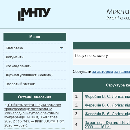
Меню
Бібліотека
Документи
Розклад занять
Сортувати
за автором
за назв
Журнал успішності (коледж)
Зворотній зв'язок
Структура к
1.
Жеребкін В. Є. Логіка: п
Останні внесення
Стійкість освіти і науки в умовах
2.
Жеребкін В. Є. Логіка: пі
трансформації: матеріали ІV
Міжнародної науково-практичної
3.
Жеребкін В. Є. Логіка: пі
конференції , м. Київ, 06-07 трав.
2026 р.: зб. тез. — Київ: ЗВО "МНТУ",
За заг. ред. Кухтик Т.В.
4.
2026. — 609 с.
2009. — 161 с.