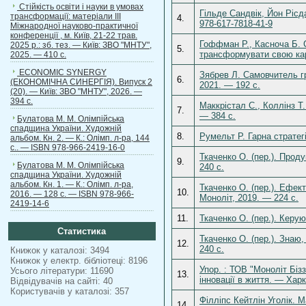
Стійкість освіти і науки в умовах
Гільде Сандвік, Йон Ріс
трансформації: матеріали ІІІ
4.
978-617-7818-41-9
Міжнародної науково-практичної
конференції , м. Київ, 21-22 трав.
Гоффман Р., Касноча Б. С
2025 р.: зб. тез. — Київ: ЗВО "МНТУ",
5.
трансформувати свою кар
2025. — 410 с.
ECONOMIC SYNERGY
Зябрев Л. Самовчитель гр
6.
(ЕКОНОМІЧНА СИНЕРГІЯ). Випуск 2
2021. — 192 с.
(20). — Київ: ЗВО "МНТУ", 2026. —
394 с.
Маккрістал С., Коллінз Т
7.
— 384 с.
Булатова М. М. Олімпійська
спадщина України. Художній
8.
Румельт Р. Гарна стратег
альбом. Кн. 2. — К.: Олімп. л-ра, 144
с.. — ISBN 978-966-2419-16-0
Ткаченко О. (пер.). Прод
9.
Булатова М. М. Олімпійська
240 с.
спадщина України. Художній
альбом. Кн. 1. — К.: Олімп. л-ра,
Ткаченко О. (пер.). Ефек
10.
2016. — 128 с. — ISBN 978-966-
Моноліт, 2019. — 224 с.
2419-14-6
11.
Ткаченко О. (пер.). Керу
Статистика
Ткаченко О. (пер.). Знаю
12.
240 с.
Книжок у каталозі: 3494
Книжок у електр. бібліотеці: 8196
Упор. : ТОВ "Моноліт Біз
Усього літератури: 11690
13.
інновації в життя. — Харк
Відвідувачів на сайті: 40
Користувачів у каталозі: 357
Філліпс Кейтлін Уголік. 
14.