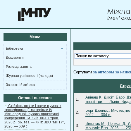
Меню
Бібліотека
Документи
Розклад занять
Сортувати
за автором
за назв
Журнал успішності (коледж)
Зворотній зв'язок
Струк
Авінаш К. Діксіт, Баррі Д
Останні внесення
1.
теорії гри. — Львів: Вид
Стійкість освіти і науки в умовах
трансформації: матеріали ІV
Борг Джеймс. Мистецтво 
2.
Міжнародної науково-практичної
2022. — 304 с.
конференції , м. Київ, 06-07 трав.
2026 р.: зб. тез. — Київ: ЗВО "МНТУ",
Вільямс М., Пенман Д. Ус
3.
2026. — 609 с.
Моноліт Бізз, 2025. — 25