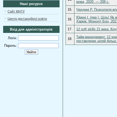
мова, 2020. — 208 с.
Наші ресурси
15.
Чалдині Р. Психологія вп
Сайт МНТУ
Юрені І. (пер.). Ціль! Як
Центр дистанційної освіти
16.
Харків: Моноліт Бізз, 202
17.
12 soft skills 21 века. 
Вхід для адміністраторів
Тайм-менеджмент. 12 кни
Логін:
18.
поставлених цілей більш 
Пароль: