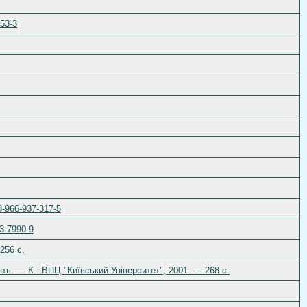
53-3
-966-937-317-5
3-7990-9
256 с.
ть. — К.: ВПЦ "Київський Університет", 2001. — 268 с.