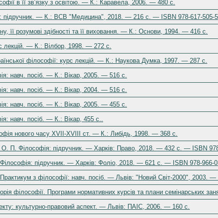
софії в її зв’язку з освітою. — К.: Каравела, 2006. — 480 с.
 підручник. — К.: ВСВ "Медицина", 2018. — 216 с. — ISBN 978-617-505-5
у, її розумові здібності та її виховання. — К.: Основи, 1994. — 416 с.
рс лекцій. — К.: Вілбор, 1998. — 272 c.
раїнської філософії: курс лекцій. — К.: Наукова Думка, 1997. — 287 с.
я: навч. посіб. — К.: Вікар, 2005. — 516 с.
я: навч. посіб. — К.: Вікар, 2004. — 516 с.
я: навч. посіб. — К.: Вікар, 2005. — 455 с.
я: навч. посіб. — К.: Вікар, 455 с..
офія нового часу XVII-XVIII ст. — К.: Либідь, 1998. — 368 с.
 О. П. Філософія: підручник. — Харків: Право, 2018. — 432 с. — ISBN 978
 Філософія: підручник. — Харків: Фоліо, 2018. — 621 с. — ISBN 978-966-0
Практикум з філософії: навч. посіб. — Львів: "Новий Світ-2000", 2003. — 
торія філософії. Програми нормативних курсів та плани семінарських заня
екту: культурно-правовий аспект. — Львів: ПАІС, 2006. — 160 с.