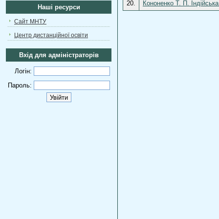
20.
Кононенко Т. П. Індійська
Наші ресурси
Сайт МНТУ
Центр дистанційної освіти
Вхід для адміністраторів
Логін:
Пароль: