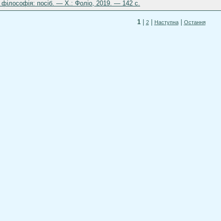
 філософія: посіб. — Х.: Фоліо, 2019. — 142 с.
1
|
|
|
2
Наступна
Остання