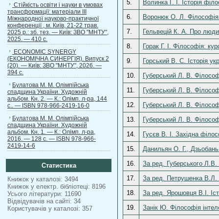
5.
Волинка Г. І. Історія філо
Стійкість освіти і науки в умовах
трансформації: матеріали ІІІ
6.
Воронюк О. Л. Філософія:
Міжнародної науково-практичної
конференції , м. Київ, 21-22 трав.
7.
Гельвецій К. А. Про людин
2025 р.: зб. тез. — Київ: ЗВО "МНТУ",
2025. — 410 с.
8.
Горак Г. І. Філософія: ку
ECONOMIC SYNERGY
(ЕКОНОМІЧНА СИНЕРГІЯ). Випуск 2
9.
Горський В. С. Історія ук
(20). — Київ: ЗВО "МНТУ", 2026. —
394 с.
10.
Губерський Л. В. Філософі
Булатова М. М. Олімпійська
11.
Губерський Л. В. Філософі
спадщина України. Художній
альбом. Кн. 2. — К.: Олімп. л-ра, 144
12.
Губерський Л. В. Філософі
с.. — ISBN 978-966-2419-16-0
Булатова М. М. Олімпійська
13.
Губерський Л. В. Філософі
спадщина України. Художній
альбом. Кн. 1. — К.: Олімп. л-ра,
14.
Гусєв В. І. Західна філос
2016. — 128 с. — ISBN 978-966-
2419-14-6
15.
Данильян О. Г., Дзьобань
16.
За ред. Губерського Л.В.
Статистика
17.
За ред. Петрушенка В.Л. 
Книжок у каталозі: 3494
Книжок у електр. бібліотеці: 8196
18.
За ред. Ярошовця В.І. Іс
Усього літератури: 11690
Відвідувачів на сайті: 34
19.
Занік Ю. Філософія інтел
Користувачів у каталозі: 357