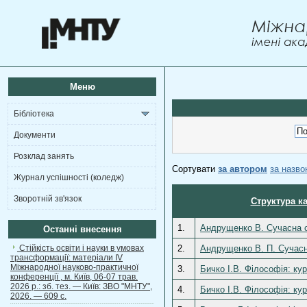
Меню
Бібліотека
Документи
Розклад занять
Сортувати
за автором
за назв
Журнал успішності (коледж)
Зворотній зв'язок
Структура к
1.
Андрущенко В. Сучасна со
Останні внесення
Стійкість освіти і науки в умовах
2.
Андрущенко В. П. Сучасна
трансформації: матеріали ІV
Міжнародної науково-практичної
3.
Бичко І.В. Філософія: кур
конференції , м. Київ, 06-07 трав.
2026 р.: зб. тез. — Київ: ЗВО "МНТУ",
4.
Бичко І.В. Філософія: кур
2026. — 609 с.